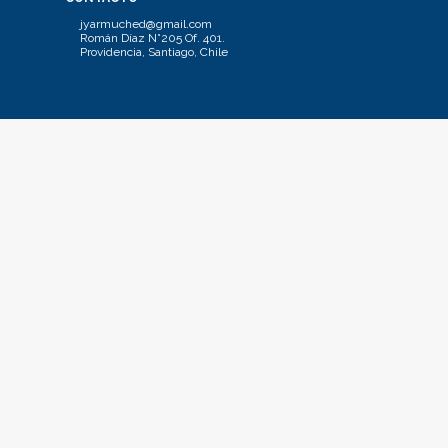
jyarmuched@gmail.com
Román Díaz N°205 Of. 401.
Providencia, Santiago, Chile