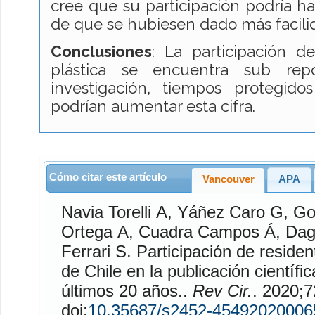
cree que su participación podría h
de que se hubiesen dado más facili
Conclusiones
: La participación d
plástica se encuentra sub rep
investigación, tiempos protegido
podrían aumentar esta cifra.
Cómo citar este artículo
Vancouver
APA
Navia Torelli
A,
Yáñez Caro
G,
Go
Ortega
A,
Cuadra Campos
Á,
Dag
Ferrari
S. Participación de residentes de cirugía plástica
de Chile en la publicación científi
últimos 20 años..
Rev Cir.
. 2020;72(6). Dis
doi:
10.35687/s2452-45492020006