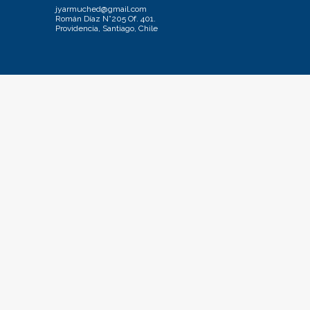
jyarmuched@gmail.com
Román Díaz N°205 Of. 401.
Providencia, Santiago, Chile