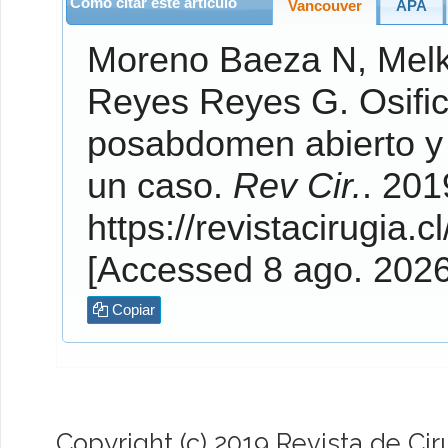
Cómo citar este artículo
Vancouver
APA
Moreno Baeza
N,
Mel
Reyes Reyes
G. Osificación heterotópica mesentérica precoz
posabdomen abierto y 
un caso.
Rev Cir.
. 2019;71(2
https://revistacirugia.c
[Accessed 8 ago. 202
Copiar
Copyright (c) 2019 Revista de Cir