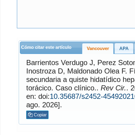
Cómo citar este artículo
Vancouver
APA
Barrientos Verdugo
J,
Perez Soto
Inostroza
D,
Maldonado Olea
F. Fístula biliobronquial
secundaria a quiste hidatídico hep
torácico. Caso clínico..
Rev Cir.
. 20
en: doi:
10.35687/s2452-4549202
ago. 2026].
Copiar