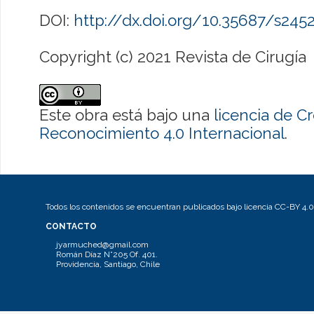
DOI:
http://dx.doi.org/10.35687/s24
Copyright (c) 2021 Revista de Cirugía
Este obra está bajo una
licencia de 
Reconocimiento 4.0 Internacional
.
Todos los contenidos se encuentran publicados bajo licencia CC-BY 4.0
CONTACTO
jyarmuched@gmail.com
Román Díaz N°205 Of. 401.
Providencia, Santiago, Chile