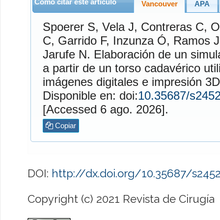
Cómo citar este artículo
Vancouver
APA
Spoerer
S,
Vela
J,
Contreras
C,
O
C,
Garrido
F,
Inzunza
Ó,
Ramos
J
Jarufe
N. Elaboración de un simulador de trauma torácico
a partir de un torso cadavérico uti
imágenes digitales e impresión 3D
Disponible en: doi:
10.35687/s245
[Accessed 6 ago. 2026].
Copiar
DOI:
http://dx.doi.org/10.35687/s24
Copyright (c) 2021 Revista de Cirugía