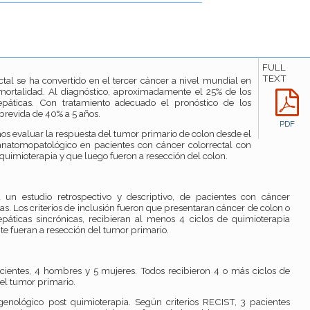
FULL
TEXT
ctal se ha convertido en el tercer cáncer a nivel mundial en
mortalidad. Al diagnóstico, aproximadamente el 25% de los
epáticas. Con tratamiento adecuado el pronóstico de los
brevida de 40% a 5 años.
PDF
valuar la respuesta del tumor primario de colon desde el
anatomopatológico en pacientes con cáncer colorrectal con
quimioterapia y que luego fueron a resección del colon.
 un estudio retrospectivo y descriptivo, de pacientes con cáncer
as. Los criterios de inclusión fueron que presentaran cáncer de colon o
epáticas sincrónicas, recibieran al menos 4 ciclos de quimioterapia
e fueran a resección del tumor primario.
cientes, 4 hombres y 5 mujeres. Todos recibieron 4 o más ciclos de
del tumor primario.
genológico post quimioterapia. Según criterios RECIST, 3 pacientes