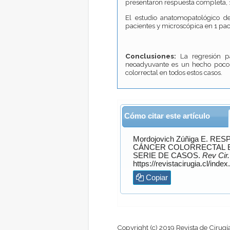
presentaron respuesta completa, 1
El estudio anatomopatológico d
pacientes y microscópica en 1 pac
Conclusiones:
La regresión pa
neoadyuvante es un hecho poco fr
colorrectal en todos estos casos.
Cómo citar este artículo
Mordojovich Zúñiga
E. RESPUESTA DEL TUMOR PRIMARIO A LA QUIMIOTERAPIA EN
CÁNCER COLORRECTAL ET
SERIE DE CASOS.
Rev Cir.
Copiar
Copyright (c) 2019 Revista de Cirugí