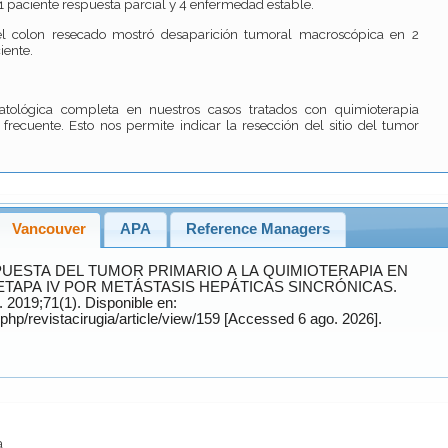
 paciente respuesta parcial y 4 enfermedad estable.
el colon resecado mostró desaparición tumoral macroscópica en 2
iente.
tológica completa en nuestros casos tratados con quimioterapia
ecuente. Esto nos permite indicar la resección del sitio del tumor
Vancouver
APA
Reference Managers
APA IV POR METÁSTASIS HEPÁTICAS SINCRÓNICAS.
. 2019;71(1). Disponible en:
https://revistacirugia.cl/index.php/revistacirugia/article/view/159 [Accessed 6 ago. 2026].
a