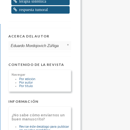
terapia sistémica
respuesta tumoral
ACERCA DEL AUTOR
Eduardo Mordojovich Zúñiga
Hospital Padre Hurtado Universidad
del Desarrollo
CONTENIDO DE LA REVISTA
Chile
Cirujano Hospital Padre Hurtado
Navegar
[Ver otros artículos de este autor]
Por edición
Por autor
Por título
INFORMACIÓN
¿No sabe cómo enviarnos un
buen manuscrito?
Revise éste decálogo para publicar