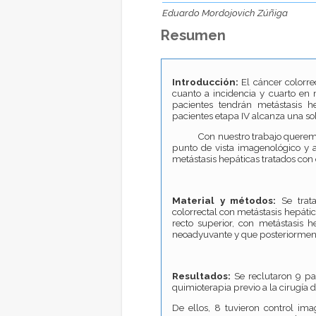
Eduardo Mordojovich Zúñiga
Resumen
Introducción:
El cáncer colorre
cuanto a incidencia y cuarto en 
pacientes tendrán metástasis h
pacientes etapa IV alcanza una so
Con nuestro trabajo queremos e
punto de vista imagenológico y 
metástasis hepáticas tratados con 
Material y métodos:
Se trata
colorrectal con metástasis hepátic
recto superior, con metástasis h
neoadyuvante y que posteriorment
Resultados:
Se reclutaron 9 pa
quimioterapia previo a la cirugía 
De ellos, 8 tuvieron control ima