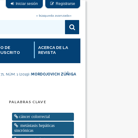
Iniciar sesión
Registrarse
» búsqueda avanzada«
ÍO DE
ACERCA DE LA
USCRITO
REVISTA
 71, NÚM. 1 (2019)
MORDOJOVICH ZÚÑIGA
|
PALABRAS CLAVE
cáncer colorrectal
metástasis hepáticas
sincrónicas