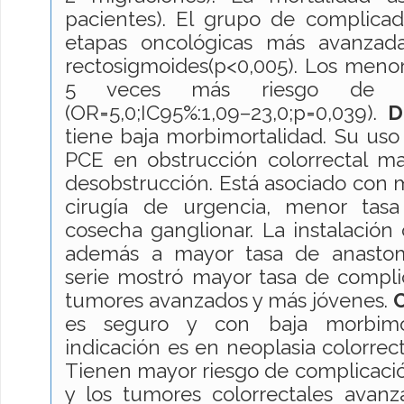
pacientes). El grupo de complica
etapas oncológicas más avanzad
rectosigmoides(p<0,005). Los meno
5 veces más riesgo de al
(OR=5,0;IC95%:1,09–23,0;p=0,039).
D
tiene baja morbimortalidad. Su uso
PCE en obstrucción colorrectal ma
desobstrucción. Está asociado con 
cirugía de urgencia, menor tas
cosecha ganglionar. La instalació
además a mayor tasa de anastomo
serie mostró mayor tasa de compli
tumores avanzados y más jóvenes.
C
es seguro y con baja morbimort
indicación es en neoplasia colorrec
Tienen mayor riesgo de complicació
y los tumores colorrectales avanz