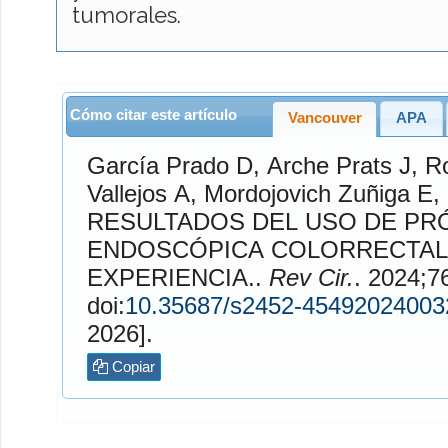
tumorales.
Cómo citar este artículo
Vancouver
APA
García Prado
D,
Arche Prats
J,
R
Vallejos
A,
Mordojovich Zuñiga
E,
RESULTADOS DEL USO DE PR
ENDOSCÓPICA COLORRECTAL.
EXPERIENCIA..
Rev Cir.
. 2024;76(3). Disp
doi:
10.35687/s2452-45492024003
2026].
Copiar