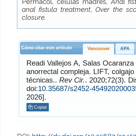
Permacol, células madres,
Anal fis
anal fistula treatment
,
Over the sco
closure.
Cómo citar este artículo
Vancouver
APA
Readi Vallejos
A,
Salas Ocaranza
R. M
anorrectal compleja. LIFT, colgajo de a
técnicas..
Rev Cir.
. 2020;72(3). Disponible en:
doi:
10.35687/s2452-45492020003
2026].
Copiar