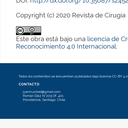
DOI:
http://dx.doi.org/10.35687/s24
Copyright (c) 2020 Revista de Cirugía
Este obra está bajo una
licencia de 
Reconocimiento 4.0 Internacional
.
Todos los contenidos se encuentran publicados bajo licencia CC-BY 4.0
CONTACTO
jyarmuched@gmail.com
Román Díaz N°205 Of. 401.
Providencia, Santiago, Chile