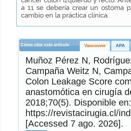
cáncer colon izquierdo y recto. Ant
a 11 se debería crear un ostoma p
cambio en la práctica clínica.
Cómo citar este artículo
Vancouver
APA
Muñoz Pérez
N,
Rodrígue
Campaña Weitz
N,
Campa
Colon Leakage Score como 
anastomótica en cirugía d
2018;70(5). Disponible en:
https://revistacirugia.cl/in
[Accessed 7 ago. 2026].