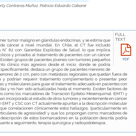
erly Contreras Muñoz, Patricio Eduardo Cabané
FULL
TEXT
primer tumor maligno en glándulas endocrinas, y se estima que
 de cáncer a nivel mundial. En Chile, el CT fue incluido
 N° 82 con Garantías Explícitas de Salud, lo que implica
blicos y privados al tratamiento de pacientes con un cáncer
Existen grupos de pacientes jóvenes con tumores pequeños
PDF
o clínico más agresivo desde el inicio, donde se podría
 Específicamente, destaca un grupo de pacientes menores de
nores de 2 cm, pero con metástasis regionales que quedan fuera de
ia y podrían requerir tratamiento complementario o presentar peor
cas y moleculares para guiar el tratamiento adecuado en pacientes con
adas y no han sido actualizadas hasta el momento. Existen factores de
les como los marcadores de Transición Epitelio-Mesenquimal (EMT) y
an incorporado al estudio de otros tumores y recientemente en cáncer
onan EMT y CSC con CT actualmente apuntan a la descripción molecular
 que correlacionen clínicamente estos hallazgos, (particularmente en
articulares de agresividad) y que los propongan como marcadores de
 descripción de estos biomarcadores en la población descrita podría
 cuanto a seguimiento, terapia quirúrgica y radioyodoterapia.