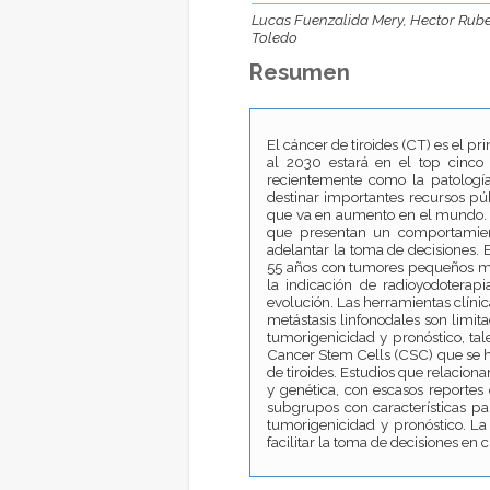
Lucas Fuenzalida Mery, Hector Rub
Toledo
Resumen
El cáncer de tiroides (CT) es el 
al 2030 estará en el top cinco
recientemente como la patología
destinar importantes recursos pú
que va en aumento en el mundo. 
que presentan un comportamient
adelantar la toma de decisiones.
55 años con tumores pequeños me
la indicación de radioyodoterap
evolución. Las herramientas clíni
metástasis linfonodales son limit
tumorigenicidad y pronóstico, ta
Cancer Stem Cells (CSC) que se h
de tiroides. Estudios que relaci
y genética, con escasos reportes
subgrupos con características p
tumorigenicidad y pronóstico. La
facilitar la toma de decisiones en