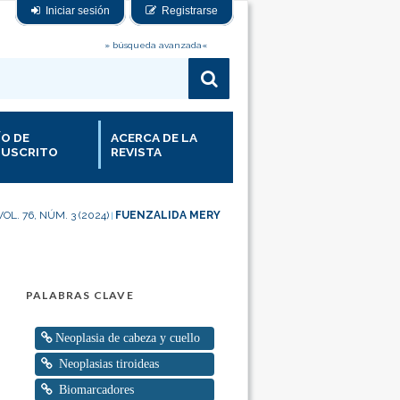
Iniciar sesión
Registrarse
» búsqueda avanzada«
ÍO DE
ACERCA DE LA
USCRITO
REVISTA
VOL. 76, NÚM. 3 (2024)
FUENZALIDA MERY
|
PALABRAS CLAVE
Neoplasia de cabeza y cuello
Neoplasias tiroideas
Biomarcadores