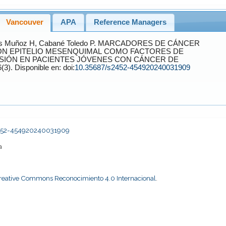
Vancouver
APA
Reference Managers
as Muñoz
H,
Cabané Toledo
P. MARCADORES DE CÁNCER
IÓN EPITELIO MESENQUIMAL COMO FACTORES DE
SIÓN EN PACIENTES JÓVENES CON CÁNCER DE
. 2024;76(3). Disponible en: doi:
10.35687/s2452-454920240031909
s2452-454920240031909
a
Creative Commons Reconocimiento 4.0 Internacional
.