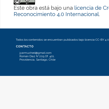
Este obra está bajo una
licencia de 
Reconocimiento 4.0 Internacional
.
Todos los contenidos se encuentran publicados bajo licencia CC-BY 4.0
CONTACTO
jyarmuched@gmail.com
Román Díaz N°205 Of. 401.
Providencia, Santiago, Chile