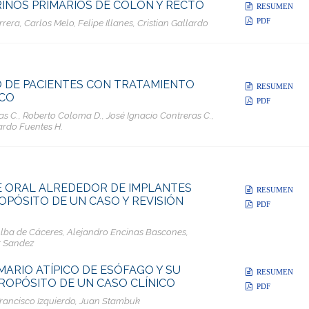
NOS PRIMARIOS DE COLON Y RECTO
RESUMEN
PDF
era, Carlos Melo, Felipe Illanes, Cristian Gallardo
 DE PACIENTES CON TRATAMIENTO
RESUMEN
ICO
PDF
s C., Roberto Coloma D., José Ignacio Contreras C.,
ardo Fuentes H.
 ORAL ALREDEDOR DE IMPLANTES
RESUMEN
PÓSITO DE UN CASO Y REVISIÓN
PDF
 Alba de Cáceres, Alejandro Encinas Bascones,
r Sandez
ARIO ATÍPICO DE ESÓFAGO Y SU
RESUMEN
ROPÓSITO DE UN CASO CLÍNICO
PDF
rancisco Izquierdo, Juan Stambuk