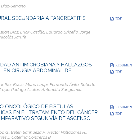
 Díaz-Serrano
RAL SECUNDARIA A PANCREATITIS
PDF
tian Díaz, Erick Castillo, Eduardo Briceño, Jorge
Nicolás Jarufe
LIDAD ANTIMICROBIANA Y HALLAZGOS
RESUMEN
L EN CIRUGÍA ABDOMINAL DE
PDF
Günther Bocic, Mario Luppi, Fernanda Ávila, Roberto
drapo, Rodrigo Azolas, Antonella Sanguineti,
O ONCOLÓGICO DE FÍSTULAS
RESUMEN
CAS EN EL TRATAMIENTO DEL CÁNCER
PDF
OMPARATIVO SEGÚN VÍA DE ASCENSO
oa G., Belén Sanhueza P., Héctor Valladares H.,
tés L, Caterina Contreras B.