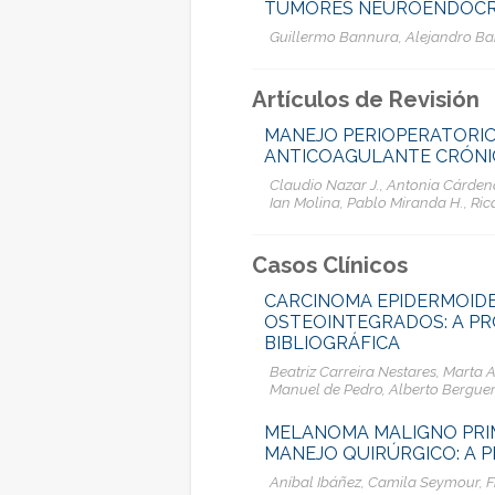
TUMORES NEUROENDOCRI
Guillermo Bannura, Alejandro Barr
Artículos de Revisión
MANEJO PERIOPERATORIO
ANTICOAGULANTE CRÓN
Claudio Nazar J., Antonia Cárdena
Ian Molina, Pablo Miranda H., Ric
Casos Clínicos
CARCINOMA EPIDERMOIDE
OSTEOINTEGRADOS: A PRO
BIBLIOGRÁFICA
Beatriz Carreira Nestares, Marta
Manuel de Pedro, Alberto Bergue
MELANOMA MALIGNO PRIM
MANEJO QUIRÚRGICO: A P
Aníbal Ibáñez, Camila Seymour, F