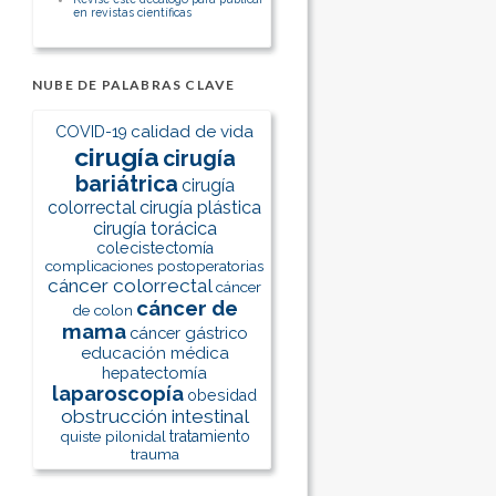
en revistas científicas
NUBE DE PALABRAS CLAVE
calidad de vida
COVID-19
cirugía
cirugía
bariátrica
cirugía
colorrectal
cirugía plástica
cirugía torácica
colecistectomía
complicaciones postoperatorias
cáncer colorrectal
cáncer
cáncer de
de colon
mama
cáncer gástrico
educación médica
hepatectomía
laparoscopía
obesidad
obstrucción intestinal
quiste pilonidal
tratamiento
trauma