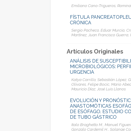
Emiliano Cano-Trigueros, Romina
FÍSTULA PANCREATOPLEU
CRÓNICA
Sergio Pacheco, Eduar Murcia, Cris
Martínez, Juan Francisco Guerra, 
Artículos Originales
ANÁLISIS DE SUSCEPTIBI
MICROBIOLÓGICOS: PERFI
URGENCIA
Katya Carrillo, Sebastián López, 
Olivares, Felipe Bocic, Mario Abe
Mauricio Díaz, José Luis Llanos
EVOLUCIÓN Y PRONÓSTIC
ANASTOMÓTICAS ESOFÁGI
DE ESÓFAGO. ESTUDIO C
DE TUBO GÁSTRICO
Italo Braghetto M., Manuel Figuer
Gonzalo Cardemil H., Solange Cor