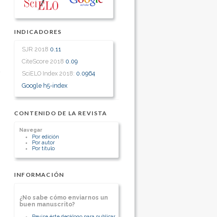
INDICADORES
SJR 2018
0.11
CiteScore 2018
0.09
SciELO Index 2018:
0.0964
Google h5-index
CONTENIDO DE LA REVISTA
Navegar
Por edición
Por autor
Por título
INFORMACIÓN
¿No sabe cómo enviarnos un
buen manuscrito?
Revise éste decálogo para publicar