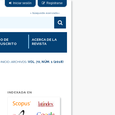
Iniciar sesión
Registrarse
» búsqueda avanzada«
ÍO DE
ACERCA DE LA
USCRITO
REVISTA
INICIO
ARCHIVOS
VOL. 70, NÚM. 1 (2018)
|
|
INDEXADA EN