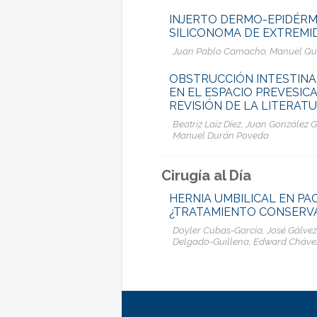
INJERTO DERMO-EPIDÉR
SILICONOMA DE EXTREMI
Juan Pablo Camacho, Manuel Quir
OBSTRUCCIÓN INTESTINA
EN EL ESPACIO PREVESIC
REVISIÓN DE LA LITERAT
Beatriz Laiz Díez, Juan González 
Manuel Durán Poveda
Cirugía al Día
HERNIA UMBILICAL EN PAC
¿TRATAMIENTO CONSERV
Doyler Cubas-García, José Gálvez
Delgado-Guillena, Edward Cháv