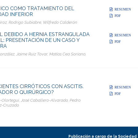
MICO COMO TRATAMIENTO DEL
RESUMEN
DAD INFERIOR
PDF
oz, Rodrigo Subiabre, Wilfredo Calderón
L DEBIDO A HERNIA ESTRANGULADA
RESUMEN
AL: PRESENTACIÓN DE UN CASO Y
PDF
URA
González, Jaime Ruiz Tovar, Matías Cea Soriano,
IENTES CIRRÓTICOS CON ASCITIS.
RESUMEN
ADOR O QUIRÚRGICO?
PDF
-Olortegui, José Caballero-Alvarado, Pedro
ez-Cruzado
Publicación a cargo de la Sociedad