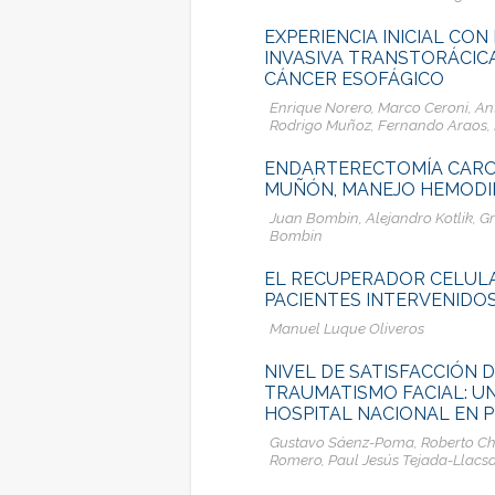
EXPERIENCIA INICIAL C
INVASIVA TRANSTORÁCIC
CÁNCER ESOFÁGICO
Enrique Norero, Marco Ceroni, Ant
Rodrigo Muñoz, Fernando Araos, 
ENDARTERECTOMÍA CAROT
MUÑÓN, MANEJO HEMODIN
Juan Bombin, Alejandro Kotlik, 
Bombin
EL RECUPERADOR CELULA
PACIENTES INTERVENIDOS
Manuel Luque Oliveros
NIVEL DE SATISFACCIÓN 
TRAUMATISMO FACIAL: U
HOSPITAL NACIONAL EN 
Gustavo Sáenz-Poma, Roberto Chá
Romero, Paul Jesús Tejada-Llacs