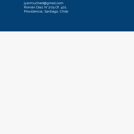
jyarmuched@gmail.com
Román Díaz N°205 Of. 401.
Providencia, Santiago, Chile