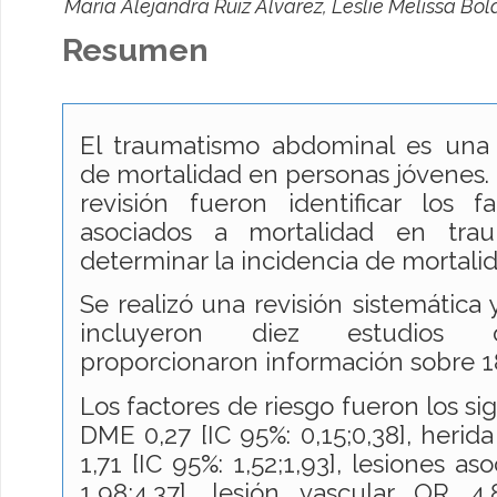
María Alejandra Ruiz Álvarez, Leslie Melissa Bo
Resumen
El traumatismo abdominal es una
de mortalidad en personas jóvenes. 
revisión fueron identificar los f
asociados a mortalidad en tra
determinar la incidencia de mortalid
Se realizó
una revisión sistemática
incluyeron diez estudios o
proporcionaron información sobre 18
Los factores de riesgo fueron los s
DME 0,27 [IC 95%: 0,15;0,38], heri
1,71 [IC 95%: 1,52;1,93], lesiones a
1,98;4,37], lesión vascular OR 4,