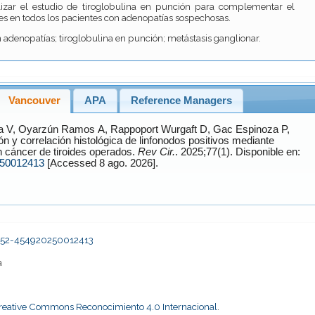
izar el estudio de tiroglobulina en punción para complementar el
les en todos los pacientes con adenopatías sospechosas.
n adenopatías; tiroglobulina en punción; metástasis ganglionar.
Vancouver
APA
Reference Managers
a
V,
Oyarzún Ramos
A,
Rappoport Wurgaft
D,
Gac Espinoza
P,
n cáncer de tiroides operados.
Rev Cir.
. 2025;77(1). Disponible en:
250012413
[Accessed 8 ago. 2026].
2452-454920250012413
a
Creative Commons Reconocimiento 4.0 Internacional
.