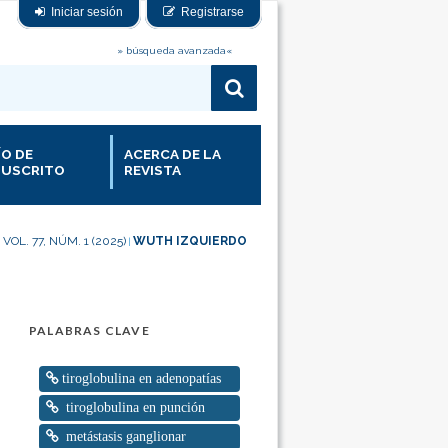
Iniciar sesión
Registrarse
» búsqueda avanzada«
ÍO DE
ACERCA DE LA
USCRITO
REVISTA
VOL. 77, NÚM. 1 (2025)
WUTH IZQUIERDO
|
|
PALABRAS CLAVE
tiroglobulina en adenopatías
tiroglobulina en punción
metástasis ganglionar