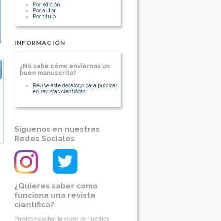
Staff y docente cirugía cabeza y cuello
Por edición
Hospital Clínico Universidad de Chile
Por autor
Por título
[Ver otros artículos de este autor]
INFORMACIÓN
¿No sabe cómo enviarnos un
buen manuscrito?
Revise éste decálogo para publicar
en revistas científicas
Síguenos en nuestras
Redes Sociales
¿Quieres saber como
funciona una revista
científica?
Puedes escuchar la visión de nuestros