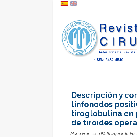
Descripción y co
linfonodos posit
tiroglobulina en
de tiroides oper
María Francisca Wuth Izquierdo, Val