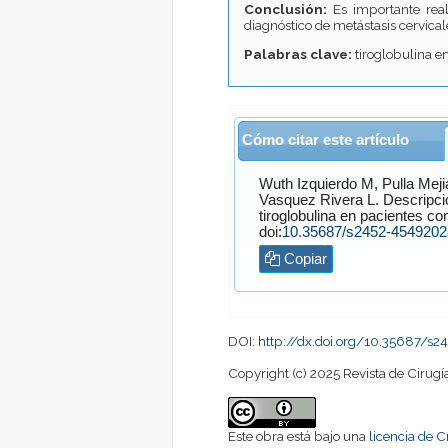
Conclusión:
Es importante real
diagnóstico de metástasis cervica
Palabras clave:
tiroglobulina e
Cómo citar este artículo
Wuth Izquierdo
M,
Pulla Meji
Vasquez Rivera
L. Descripción y correlación histológica de linfonodos positivos mediante
tiroglobulina en pacientes co
doi:
10.35687/s2452-454920
Copiar
DOI:
http://dx.doi.org/10.35687/s
Copyright (c) 2025 Revista de Cirugí
Este obra está bajo una
licencia de 