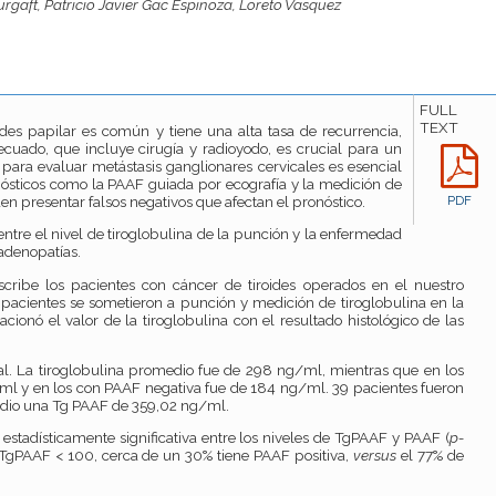
gaft, Patricio Javier Gac Espinoza, Loreto Vasquez
FULL
TEXT
oides papilar es común y tiene una alta tasa de recurrencia,
ecuado, que incluye cirugía y radioyodo, es crucial para un
 para evaluar metástasis ganglionares cervicales es esencial
nósticos como la PAAF guiada por ecografía y la medición de
den presentar falsos negativos que afectan el pronóstico.
PDF
entre el nivel de tiroglobulina de la punción y la enfermedad
 adenopatías.
scribe los pacientes con cáncer de tiroides operados en el nuestro
 pacientes se sometieron a punción y medición de tiroglobulina en la
cionó el valor de la tiroglobulina con el resultado histológico de las
al. La tiroglobulina promedio fue de 298 ng/ml, mientras que en los
ml y en los con PAAF negativa fue de 184 ng/ml. 39 pacientes fueron
medio una Tg PAAF de 359,02 ng/ml.
 estadísticamente significativa entre los niveles de TgPAAF y PAAF (
p-
 TgPAAF < 100, cerca de un 30% tiene PAAF positiva,
versus
el 77% de