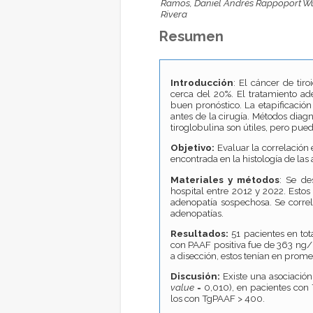
Ramos, Daniel Andrés Rappoport Wur
Rivera
Resumen
Introducción
: El cáncer de tir
cerca del 20%. El tratamiento ad
buen pronóstico. La etapificación
antes de la cirugía. Métodos diag
tiroglobulina son útiles, pero pue
Objetivo:
Evaluar la correlación 
encontrada en la histología de las
Materiales y métodos
: Se de
hospital entre 2012 y 2022. Estos
adenopatía sospechosa. Se correla
adenopatías.
Resultados:
51 pacientes en tot
con PAAF positiva fue de 363 ng/
a disección, estos tenían en pro
Discusión:
Existe una asociación
value
= 0,010), en pacientes con
los con TgPAAF > 400.