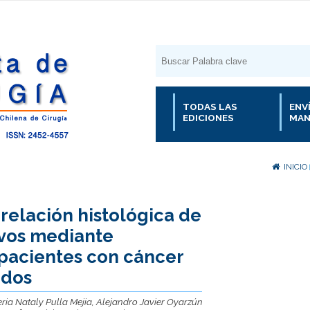
TODAS LAS
ENV
EDICIONES
MAN
INICIO
rrelación histológica de
ivos mediante
 pacientes con cáncer
ados
eria Nataly Pulla Mejia, Alejandro Javier Oyarzún