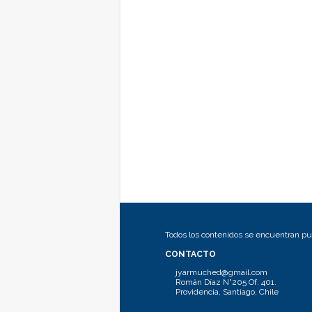
Todos los contenidos se encuentran pub
CONTACTO
jyarmuched@gmail.com
Román Díaz N°205 Of. 401.
Providencia, Santiago, Chile