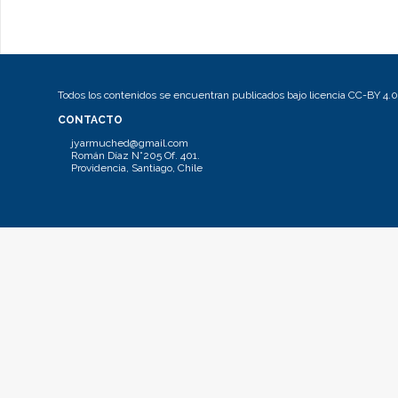
Todos los contenidos se encuentran publicados bajo licencia CC-BY 4.0
CONTACTO
jyarmuched@gmail.com
Román Díaz N°205 Of. 401.
Providencia, Santiago, Chile