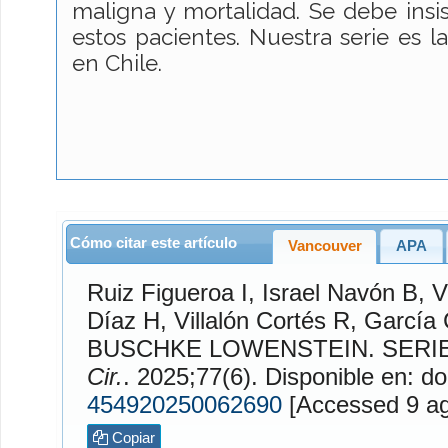
maligna y mortalidad. Se debe insis
estos pacientes. Nuestra serie es 
en Chile.
Cómo citar este artículo
Vancouver
APA
Ruiz Figueroa
I,
Israel Navón
B,
V
Díaz
H,
Villalón Cortés
R,
García 
BUSCHKE LOWENSTEIN. SERIE
Cir.
. 2025;77(6). Disponible en: do
454920250062690
[Access
Copiar