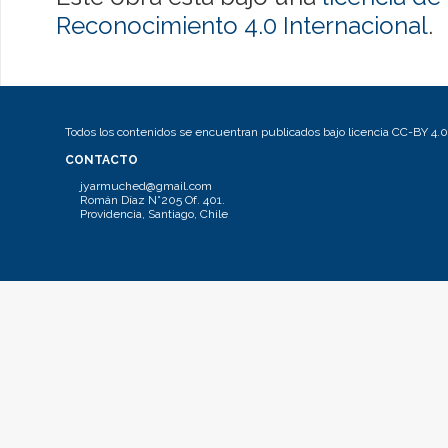
Reconocimiento 4.0 Internacional
.
Todos los contenidos se encuentran publicados bajo licencia CC-BY 4.0
CONTACTO
jyarmuched@gmail.com
Román Díaz N°205 Of. 401.
Providencia, Santiago, Chile