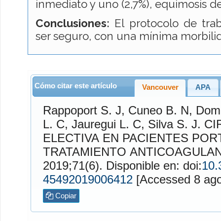
inmediato y uno (2,7%), equimosis del
Conclusiones:
El protocolo de trab
ser seguro, con una mínima morbilid
Cómo citar este artículo
Vancouver
APA
Rappoport S.
J,
Cuneo B.
N,
Domi
L.
C,
Jauregui L.
C,
Silva S.
J. CIRUGIA HERNIARIA
ELECTIVA EN PACIENTES PO
TRATAMIENTO ANTICOAGULA
2019;71(6). Disponible en: doi:
10.
45492019006412
[Accessed
Copiar