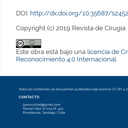
DOI:
http://dx.doi.org/10.35687/s24
Copyright (c) 2019 Revista de Cirugía
Este obra está bajo una
licencia de 
Reconocimiento 4.0 Internacional
.
Todos los contenidos se encuentran publicados bajo licencia CC-BY 4.0
CONTACTO
jyarmuched@gmail.com
Román Díaz N°205 Of. 401.
Providencia, Santiago, Chile