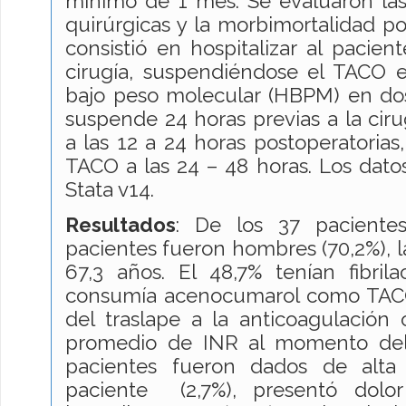
mínimo de 1 mes. Se evaluaron las c
quirúrgicas y la morbimortalidad pos
consistió en hospitalizar al pacient
cirugía, suspendiéndose el TACO e
bajo peso molecular (HBPM) en dos
suspende 24 horas previas a la ciru
a las 12 a 24 horas postoperatorias, 
TACO a las 24 – 48 horas. Los dato
Stata v14.
Resultados
: De los 37 pacientes 
pacientes fueron hombres (70,2%), 
67,3 años. El 48,7% tenían fibrila
consumía acenocumarol como TACO.
del traslape a la anticoagulación o
promedio de INR al momento del 
pacientes fueron dados de alta
paciente (2,7%), presentó dolor