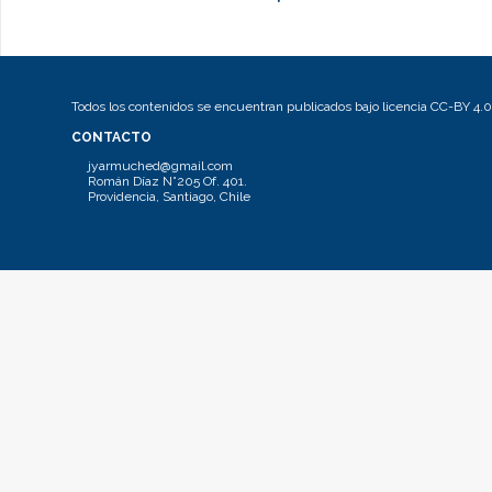
Todos los contenidos se encuentran publicados bajo licencia CC-BY 4.0
CONTACTO
jyarmuched@gmail.com
Román Díaz N°205 Of. 401.
Providencia, Santiago, Chile