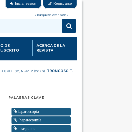
Iniciar sesión
Registrarse
» búsqueda avanzada«
ÍO DE
ACERCA DE LA
USCRITO
REVISTA
CIO
VOL. 72, NÚM. 6 (2020)
TRONCOSO T.
|
|
PALABRAS CLAVE
laparoscopía
hepatectomía
trasplante