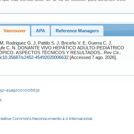
Vancouver
APA
Reference Managers
M,
Rodriguez G.
J,
Pattilo S.
J,
Briceño V.
E,
Guerra C.
J,
ufe C.
N. DONANTE VIVO HEPÁTICO ADULTO-PEDIÁTRICO
TOTALMENTE LAPAROSCÓPICO. ASPECTOS TÉCNICOS Y RESULTADOS..
Rev Cir.
.
i:
10.35687/s2452-45492020006632
[Accessed 7 ago. 2026].
s2452-45492020006632
a
Creative Commons Reconocimiento 4.0 Internacional
.