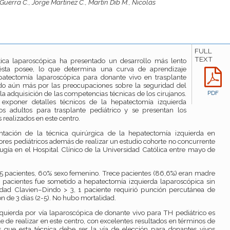
uerra C., Jorge Martínez C., Martín Dib M., Nicolás
FULL
TEXT
tica laparoscópica ha presentado un desarrollo más lento
sta posee, lo que determina una curva de aprendizaje
patectomía laparoscópica para donante vivo en trasplante
ado aún más por las preocupaciones sobre la seguridad del
y la adquisición de las competencias técnicas de los cirujanos.
PDF
s exponer detalles técnicos de la hepatectomía izquierda
s adultos para trasplante pediátrico y se presentan los
 realizados en este centro.
entación de la técnica quirúrgica de la hepatectomía izquierda en
res pediátricos además de realizar un estudio cohorte no concurrente
ugía en el Hospital Clínico de la Universidad Católica entre mayo de
 15 pacientes, 60% sexo femenino. Trece pacientes (86,6%) eran madre
 pacientes fue sometido a hepatectomía izquierda laparoscópica sin
idad Clavien–Dindo > 3, 1 paciente requirió punción percutánea de
n de 3 días (2-5). No hubo mortalidad.
zquierda por vía laparoscópica de donante vivo para TH pediátrico es
e de realizar en este centro, con excelentes resultados en términos de
que esta técnica debe ser la vía de elección para donantes vivos