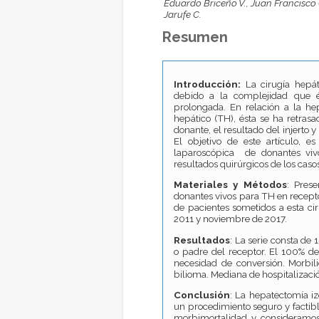
Eduardo Briceño V., Juan Francisco G
Jarufe C.
Resumen
Introducción:
La cirugía hepá
debido a la complejidad que é
prolongada. En relación a la he
hepático (TH), ésta se ha retras
donante, el resultado del injerto 
El objetivo de este artículo, e
laparoscópica de donantes vivo
resultados quirúrgicos de los casos
Materiales y Métodos
: Pres
donantes vivos para TH en recepto
de pacientes sometidos a esta cir
2011 y noviembre de 2017.
Resultados
: La serie consta de
o padre del receptor. El 100% de
necesidad de conversión. Morbil
bilioma. Mediana de hospitalizació
Conclusión
: La hepatectomía i
un procedimiento seguro y factibl
morbimortalidad y consideramos 