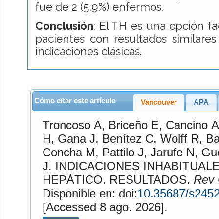
fue de 2 (5,9%) enfermos.
Conclusión
: El TH es una opción f
pacientes con resultados similares
indicaciones clásicas.
Cómo citar este artículo
Vancouver
APA
Troncoso
A,
Briceño
E,
Cancino
A
H,
Gana
J,
Benítez
C,
Wolff
R,
Ba
Concha
M,
Pattilo
J,
Jarufe
N,
Gu
J. INDICACIONES INHABITUALES DE TRASPLANTE
HEPÁTICO. RESULTADOS.
Rev 
Disponible en: doi:
10.35687/s245
[Accessed 8 ago. 2026].