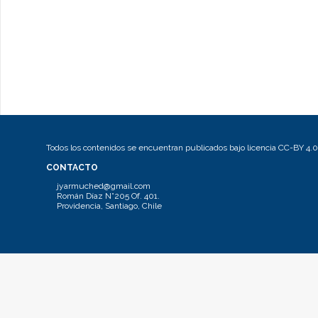
Todos los contenidos se encuentran publicados bajo licencia CC-BY 4.0
CONTACTO
jyarmuched@gmail.com
Román Díaz N°205 Of. 401.
Providencia, Santiago, Chile