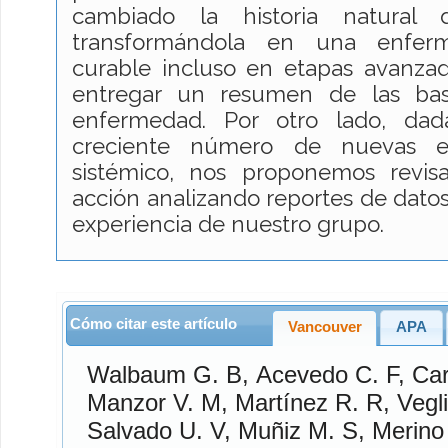
cambiado la historia natural
transformándola en una enfer
curable incluso en etapas avanzad
entregar un resumen de las bas
enfermedad. Por otro lado, dad
creciente número de nuevas e
sistémico, nos proponemos revi
acción analizando reportes de datos 
experiencia de nuestro grupo.
Cómo citar este artículo
Vancouver
APA
Walbaum G.
B,
Acevedo C.
F,
Car
Manzor V.
M,
Martínez R.
R,
Vegl
Salvado U.
V,
Muñiz M.
S,
Merino