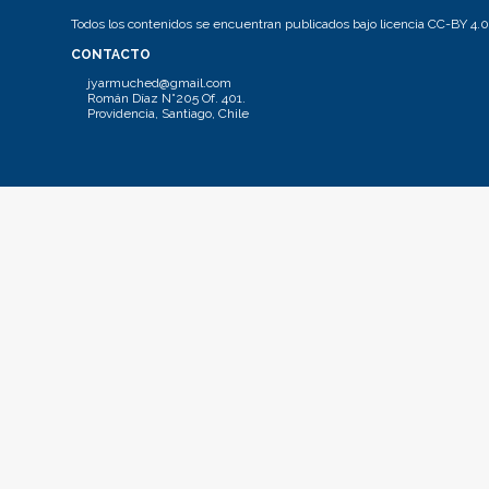
Todos los contenidos se encuentran publicados bajo licencia CC-BY 4.0
CONTACTO
jyarmuched@gmail.com
Román Díaz N°205 Of. 401.
Providencia, Santiago, Chile