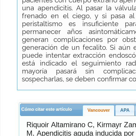
una apendicitis. Al pasar la válvul
frenado en el ciego, y si pasa al
peristaltismo es insuficiente p
permanecer años asintomática
generan complicaciones por obst
generación de un fecalito. Si aún 
puede intentar extracción endoscóp
está indicado el seguimiento ra
mayoría pasará sin complica
sospecharlas, se deben confirmar c
Cómo citar este artículo
Vancouver
APA
Riquoir Altamirano
C,
Kirmayr Za
M. Apendicitis aguda inducida por cuerpo extraño: reporte