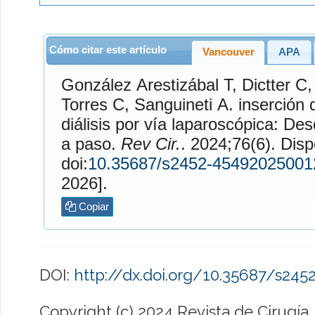
Cómo citar este artículo
Vancouver
APA
González Arestizábal
T,
Dictter
C
Torres
C,
Sanguineti
A. inserción de catéter peritoneal
diálisis por vía laparoscópica: De
a paso.
Rev Cir.
. 2024;76(6). Disponible en:
doi:
10.35687/s2452-45492025001
2026].
Copiar
DOI:
http://dx.doi.org/10.35687/s24
Copyright (c) 2024 Revista de Cirugía