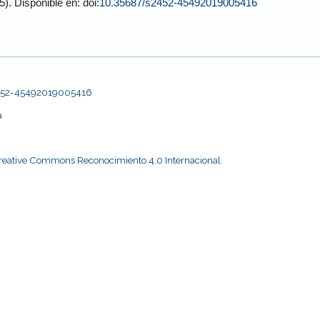
. 2019;71(5). Disponible en: doi:
10.35687/s2452-45492019005416
s2452-45492019005416
a
Creative Commons Reconocimiento 4.0 Internacional
.