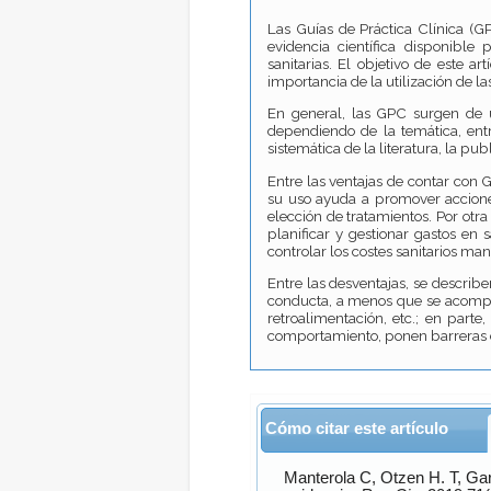
Las Guías de Práctica Clínica (G
evidencia científica disponible
sanitarias. El objetivo de este 
importancia de la utilización de la
En general, las GPC surgen de u
dependiendo de la temática, entr
sistemática de la literatura, la pu
Entre las ventajas de contar con 
su uso ayuda a promover acciones 
elección de tratamientos. Por otr
planificar y gestionar gastos en 
controlar los costes sanitarios man
Entre las desventajas, se describ
conducta, a menos que se acompañ
retroalimentación, etc.; en parte
comportamiento, ponen barreras de
Cómo citar este artículo
Manterola
C,
Otzen H.
T,
Gar