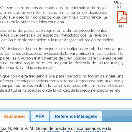
FULL
TEXT
PC), son instrumentos adecuados para sistematizar la mejor
 para colaborar con los clínicos en la toma de decisiones
artículo fue describir conceptos que permitan comprender la
s GPC en la práctica clínica cotidiana.
PDF
na serie de pasos que requieren distintos procedimientos
e los que destacan los aspectos metodológicos, la revisión
blicación e implementación, y la revisión y actualización periódica.
GPC destaca el hecho de mejorar los resultados en salud debido a que
sanitarias adecuadas, reduciendo la variabilidad injustificada en la
a parte, las GPC son instrumentos de gran utilidad para quienes deben
salud, debido a que permiten mejorar la eficiencia de los recursos, y
teniendo la calidad asistencial.
en que con cierta frecuencia (y a pesar de todo) no logran cambiar una
en de estrategias activas como sistemas de recordatorio, auditoria y
, porque los profesionales de salud son resistentes a los cambios de
 actitud en la aceptación de la validez de las recomendaciones, etc.
Vancouver
APA
Reference Managers
cía
N,
Mora V.
M. Guías de práctica clínica basadas en la