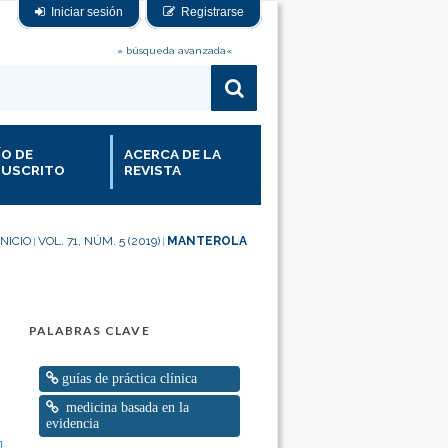
Iniciar sesión
Registrarse
» búsqueda avanzada«
ÍO DE
ACERCA DE LA
USCRITO
REVISTA
INICIO
VOL. 71, NÚM. 5 (2019)
MANTEROLA
|
|
PALABRAS CLAVE
guías de práctica clínica
medicina basada en la
evidencia