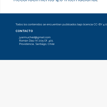
Todos los contenidos se encuentran publicados bajo licencia CC-BY 4.0
CONTACTO
jyarmuched@gmail.com
Román Díaz N°205 Of. 401.
Providencia, Santiago, Chile