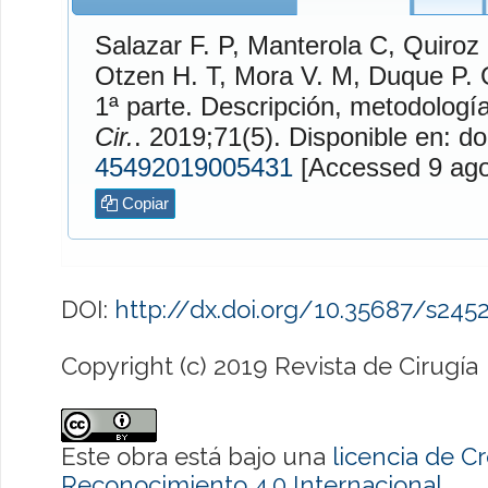
Salazar F.
P,
Manterola
C,
Quiroz 
Otzen H.
T,
Mora V.
M,
Duque P.
G. Estud
1ª parte. Descripción, metodologí
Cir.
. 2019;71(5). Disponible en: do
45492019005431
[Accessed
Copiar
DOI:
http://dx.doi.org/10.35687/s24
Copyright (c) 2019 Revista de Cirugía
Este obra está bajo una
licencia de 
Reconocimiento 4.0 Internacional
.