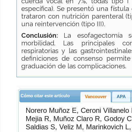
cuerda vocal en 7%, todas tipo I 
específica). Se presentó una fístula
trataron con nutrición parenteral (ti
una reintervención (tipo III).
Conclusión:
La esofagectomía 
morbilidad. Las principales co
respiratorias y las gastrointestinal
definiciones de consenso permite
graduación de las complicaciones.
Cómo citar este artículo
Vancouver
APA
Norero Muñoz
E,
Ceroni Villanelo
Mejia
R,
Muñoz Claro
R,
Godoy
C
Saldias
S,
Veliz
M,
Marinkovich
L