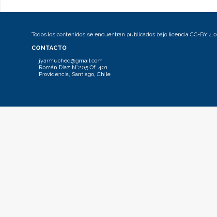
Todos los contenidos se encuentran publicados bajo licencia CC-BY 4.0
CONTACTO
jyarmuched@gmail.com
Román Díaz N°205 Of. 401.
Providencia, Santiago, Chile