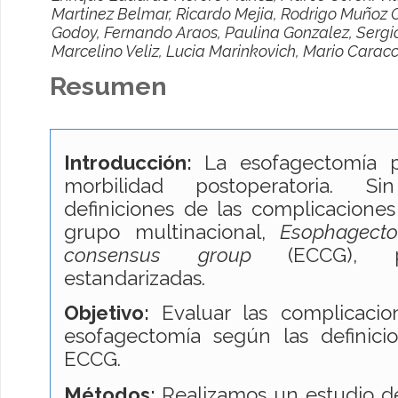
Martinez Belmar, Ricardo Mejia, Rodrigo Muñoz 
Godoy, Fernando Araos, Paulina Gonzalez, Sergio
Marcelino Veliz, Lucia Marinkovich, Mario Caracc
Resumen
Introducción:
La esofagectomía p
morbilidad postoperatoria. 
definiciones de las complicaciones
grupo multinacional,
Esophagecto
consensus group
(ECCG), pro
estandarizadas.
Objetivo:
Evaluar las complicacio
esofagectomía según las definici
ECCG.
Métodos:
Realizamos un estudio de