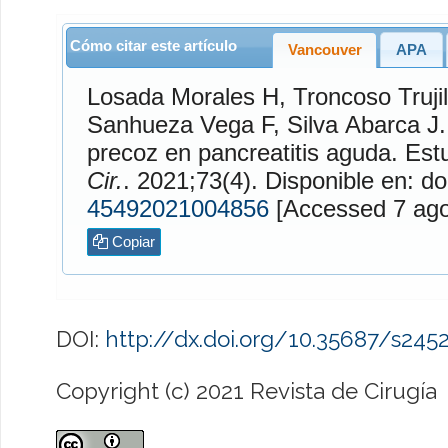
Cómo citar este artículo
Vancouver
APA
Losada Morales
H,
Troncoso Trujil
Sanhueza Vega
F,
Silva Abarca
J. Nutrición vía o
precoz en 
Cir.
. 2021;73(4). Disponible en: do
45492021004856
[Accessed
Copiar
DOI:
http://dx.doi.org/10.35687/s24
Copyright (c) 2021 Revista de Cirugía