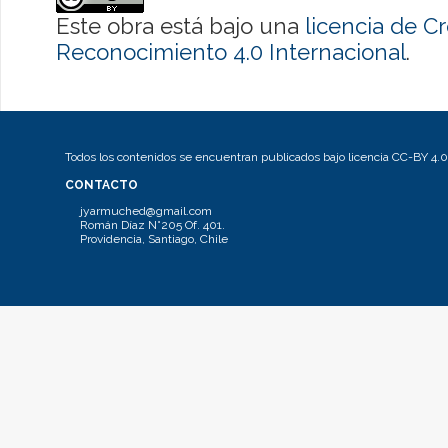
Este obra está bajo una
licencia de 
Reconocimiento 4.0 Internacional
.
Todos los contenidos se encuentran publicados bajo licencia CC-BY 4.0
CONTACTO
jyarmuched@gmail.com
Román Díaz N°205 Of. 401.
Providencia, Santiago, Chile