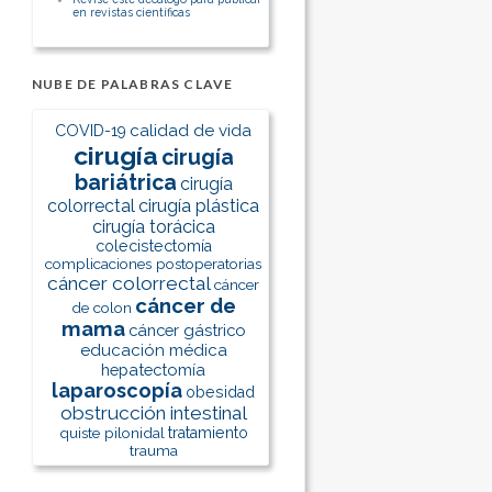
en revistas científicas
NUBE DE PALABRAS CLAVE
calidad de vida
COVID-19
cirugía
cirugía
bariátrica
cirugía
colorrectal
cirugía plástica
cirugía torácica
colecistectomía
complicaciones postoperatorias
cáncer colorrectal
cáncer
cáncer de
de colon
mama
cáncer gástrico
educación médica
hepatectomía
laparoscopía
obesidad
obstrucción intestinal
quiste pilonidal
tratamiento
trauma