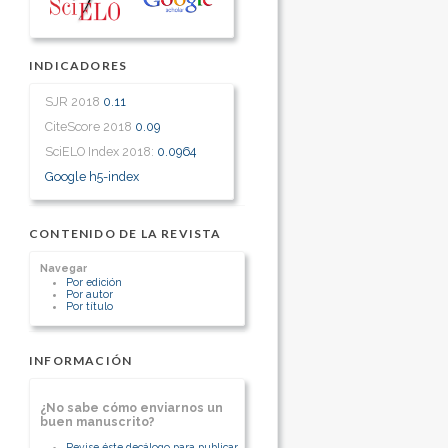
INDICADORES
SJR 2018
0.11
CiteScore 2018
0.09
SciELO Index 2018:
0.0964
Google h5-index
CONTENIDO DE LA REVISTA
Navegar
Por edición
Por autor
Por título
INFORMACIÓN
¿No sabe cómo enviarnos un
buen manuscrito?
Revise éste decálogo para publicar