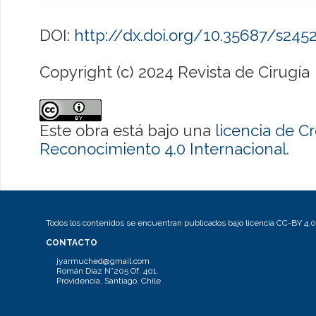
DOI:
http://dx.doi.org/10.35687/s24
Copyright (c) 2024 Revista de Cirugía
Este obra está bajo una
licencia de 
Reconocimiento 4.0 Internacional
.
Todos los contenidos se encuentran publicados bajo licencia CC-BY 4.0
CONTACTO
jyarmuched@gmail.com
Román Díaz N°205 Of. 401.
Providencia, Santiago, Chile