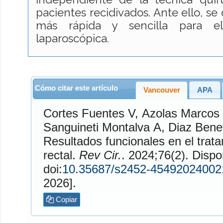
pacientes recidivados. Ante ello, se 
más rápida y sencilla para e
laparoscópica.
Cómo citar este artículo
Vancouver
APA
Cortes Fuentes
V,
Azolas Marcos
Sanguineti Montalva
A,
Diaz Bene
Resultados funcionales en el trata
rectal.
Rev Cir.
. 2024;76(2). Disponible en:
doi:
10.35687/s2452-45492024002
2026].
Copiar