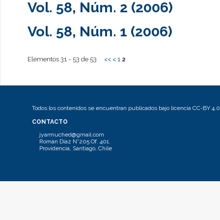
Vol. 58, Núm. 2 (2006)
Vol. 58, Núm. 1 (2006)
Elementos 31 - 53 de 53
<<
<
1
2
Todos los contenidos se encuentran publicados bajo licencia CC-BY 4.0
CONTACTO
jyarmuched@gmail.com
Román Díaz N°205 Of. 401.
Providencia, Santiago, Chile