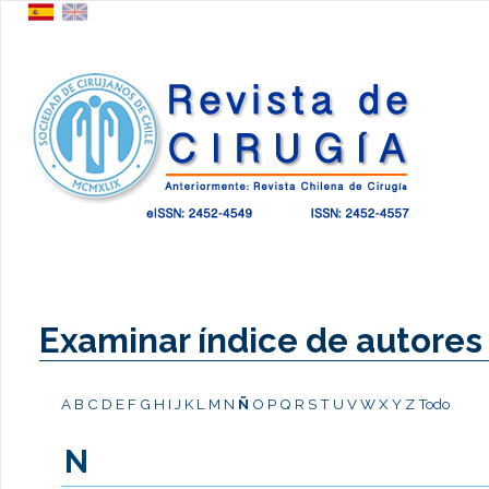
Examinar índice de autores
A
B
C
D
E
F
G
H
I
J
K
L
M
N
Ñ
O
P
Q
R
S
T
U
V
W
X
Y
Z
Todo
N