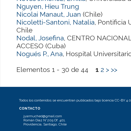
Nguyen, Hieu Trung
Nicolai Manaut, Juan
(Chile)
Nicoletti-Santoni, Natalia
, Pontificia
Chile
Nodal, Josefina
, CENTRO NACIONAL
ACCESO (Cuba)
Nogués P., Ana
, Hospital Universitar
Elementos 1 - 30 de 44
1
2
>
>>
Todos los contenidos se encuentran publicados bajo licencia CC-BY 4.0
CONTACTO
jyarmuched@gmail.com
Román Díaz N°205 Of. 401.
Providencia, Santiago, Chile