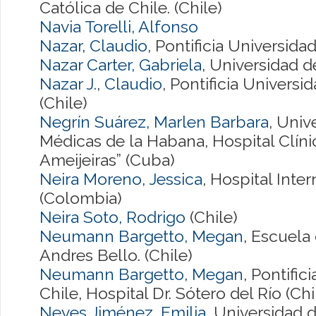
Católica de Chile. (Chile)
Navia Torelli, Alfonso
Nazar, Claudio
, Pontificia Universida
Nazar Carter, Gabriela
, Universidad 
Nazar J., Claudio
, Pontificia Universi
(Chile)
Negrín Suárez, Marlen Barbara
, Univ
Médicas de la Habana, Hospital Clín
Ameijeiras” (Cuba)
Neira Moreno, Jessica
, Hospital Int
(Colombia)
Neira Soto, Rodrigo
(Chile)
Neumann Bargetto, Megan
, Escuela
Andres Bello. (Chile)
Neumann Bargetto, Megan
, Pontific
Chile, Hospital Dr. Sótero del Río (Chi
Neves Jiménez, Emilia
, Universidad d