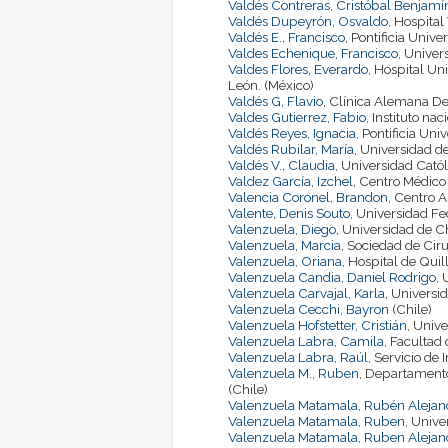
Valdés Contreras, Cristóbal Benjamí
Valdés Dupeyrón, Osvaldo
, Hospital
Valdés E., Francisco
, Pontificia Unive
Valdes Echenique, Francisco
, Univer
Valdes Flores, Everardo
, Hospital Un
León. (México)
Valdés G, Flavio
, Clínica Alemana De
Valdes Gutierrez, Fabio
, Instituto na
Valdés Reyes, Ignacia
, Pontificia Uni
Valdés Rubilar, María
, Universidad d
Valdés V., Claudia
, Universidad Catól
Valdez García, Izchel
, Centro Médico 
Valencia Coronel, Brandon
, Centro A
Valente, Denis Souto
, Universidad Fe
Valenzuela, Diego
, Universidad de Ch
Valenzuela, Marcia
, Sociedad de Ciru
Valenzuela, Oriana
, Hospital de Quil
Valenzuela Candia, Daniel Rodrigo
, 
Valenzuela Carvajal, Karla
, Universi
Valenzuela Cecchi, Bayron
(Chile)
Valenzuela Hofstetter, Cristián
, Unive
Valenzuela Labra, Camila
, Facultad
Valenzuela Labra, Raúl
, Servicio de
Valenzuela M., Ruben
, Departamento
(Chile)
Valenzuela Matamala, Rubén Alejan
Valenzuela Matamala, Ruben
, Unive
Valenzuela Matamala, Ruben Alejan