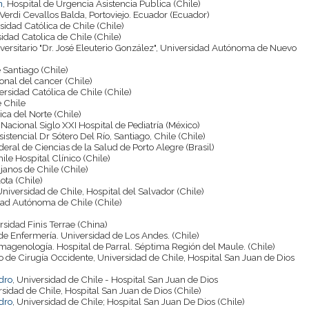
n
, Hospital de Urgencia Asistencia Publica (Chile)
 Verdi Cevallos Balda, Portoviejo. Ecuador (Ecuador)
rsidad Católica de Chile (Chile)
sidad Catolica de Chile (Chile)
iversitario "Dr. José Eleuterio González", Universidad Autónoma de Nuevo
 Santiago (Chile)
cional del cancer (Chile)
versidad Católica de Chile (Chile)
e Chile
ica del Norte (Chile)
Nacional Siglo XXI Hospital de Pediatría (México)
sistencial Dr Sótero Del Río, Santiago, Chile (Chile)
deral de Ciencias de la Salud de Porto Alegre (Brasil)
ile Hospital Clínico (Chile)
janos de Chile (Chile)
lota (Chile)
Universidad de Chile, Hospital del Salvador (Chile)
dad Autónoma de Chile (Chile)
rsidad Finis Terrae (China)
 de Enfermería. Universidad de Los Andes. (Chile)
 Imagenología. Hospital de Parral. Séptima Región del Maule. (Chile)
 de Cirugía Occidente, Universidad de Chile, Hospital San Juan de Dios
dro
, Universidad de Chile - Hospital San Juan de Dios
rsidad de Chile, Hospital San Juan de Dios (Chile)
dro
, Universidad de Chile; Hospital San Juan De Dios (Chile)