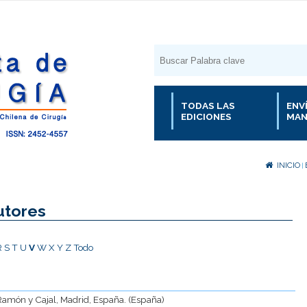
TODAS LAS
ENV
EDICIONES
MAN
INICIO
|
utores
R
S
T
U
V
W
X
Y
Z
Todo
o Ramón y Cajal, Madrid, España. (España)