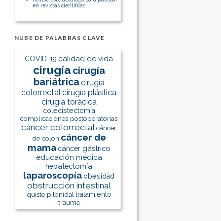
en revistas científicas
NUBE DE PALABRAS CLAVE
calidad de vida
COVID-19
cirugía
cirugía
bariátrica
cirugía
colorrectal
cirugía plástica
cirugía torácica
colecistectomía
complicaciones postoperatorias
cáncer colorrectal
cáncer
cáncer de
de colon
mama
cáncer gástrico
educación médica
hepatectomía
laparoscopía
obesidad
obstrucción intestinal
quiste pilonidal
tratamiento
trauma