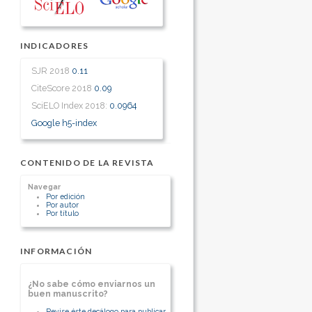
INDICADORES
SJR 2018
0.11
CiteScore 2018
0.09
SciELO Index 2018:
0.0964
Google h5-index
CONTENIDO DE LA REVISTA
Navegar
Por edición
Por autor
Por título
INFORMACIÓN
¿No sabe cómo enviarnos un
buen manuscrito?
Revise éste decálogo para publicar