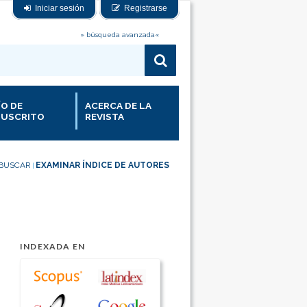
Iniciar sesión
Registrarse
» búsqueda avanzada«
ÍO DE
ACERCA DE LA
USCRITO
REVISTA
BUSCAR
EXAMINAR ÍNDICE DE AUTORES
|
INDEXADA EN