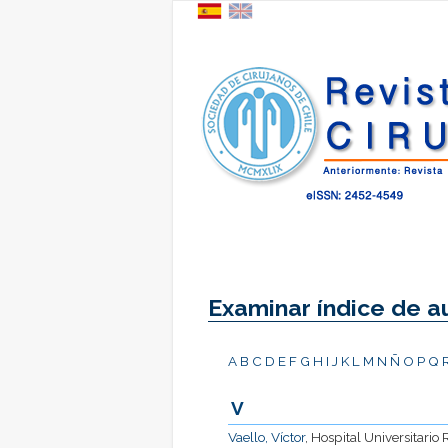
Examinar índice de a
A
B
C
D
E
F
G
H
I
J
K
L
M
N
Ñ
O
P
Q
V
Vaello, Víctor
, Hospital Universitari