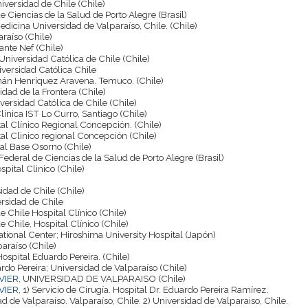
niversidad de Chile (Chile)
e Ciencias de la Salud de Porto Alegre (Brasil)
edicina Universidad de Valparaíso, Chile. (Chile)
raíso (Chile)
ante Nef (Chile)
a Universidad Católica de Chile (Chile)
niversidad Católica Chile
rnán Henríquez Aravena. Temuco. (Chile)
idad de la Frontera (Chile)
niversidad Católica de Chile (Chile)
Clínica IST Lo Curro, Santiago (Chile)
tal Clínico Regional Concepción. (Chile)
tal Clinico regional Concepción (Chile)
tal Base Osorno (Chile)
Federal de Ciencias de la Salud de Porto Alegre (Brasil)
spital Clinico (Chile)
sidad de Chile (Chile)
ersidad de Chile
e Chile Hospital Clínico (Chile)
e Chile, Hospital Clínico (Chile)
ional Center; Hiroshima University Hospital (Japón)
araíso (Chile)
Hospital Eduardo Pereira. (Chile)
ardo Pereira; Universidad de Valparaíso (Chile)
VIER
, UNIVERSIDAD DE VALPARAISO (Chile)
VIER
, 1) Servicio de Cirugía. Hospital Dr. Eduardo Pereira Ramírez.
 de Valparaíso. Valparaíso, Chile. 2) Universidad de Valparaiso, Chile.