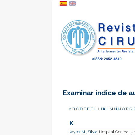
Examinar índice de a
A
B
C
D
E
F
G
H
I
J
K
L
M
N
Ñ
O
P
Q
K
Kayser M., Silvia
, Hospital General U