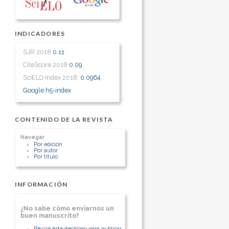
INDICADORES
SJR 2018
0.11
CiteScore 2018
0.09
SciELO Index 2018:
0.0964
Google h5-index
CONTENIDO DE LA REVISTA
Navegar
Por edición
Por autor
Por título
INFORMACIÓN
¿No sabe cómo enviarnos un
buen manuscrito?
Revise éste decálogo para publicar