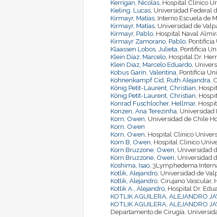
Kerrigan, Nicolas
, Hospital Clínico U
Kieling, Lucas
, Universidad Federal d
Kirmayr, Matías
, Interno Escuela de M
Kirmayr, Matías
, Universidad de Valpa
Kirmayr, Pablo
, Hospital Naval Almir
Kirmayr Zamorano, Pablo
, Pontifici
Klaassen Lobos, Julieta
, Pontificia U
Klein Díaz, Marcelo
, Hospital Dr. He
Klein Diaz, Marcelo Eduardo
, Univers
Kobus Garín, Valentina
, Pontificia U
Kohnenkampf Cid, Ruth Alejandra
, 
König Petit-Laurent, Christian
, Hospi
König Petit-Laurent, Christian
, Hospi
Konrad Fuschlocher, Hellmar
, Hospi
Konzen, Ana Terezinha
, Universidad 
Korn, Owen
, Universidad de Chile Ho
Korn, Owen
Korn, Owen
, Hospital Clínico Univer
Korn B, Owen
, Hospital Clinico Univ
Korn Bruzzone, Owen
, Universidad d
Korn Bruzzone, Owen
, Universidad d
Koshima, Isao
, 3Lymphedema Internat
Kotlik, Alejandro
, Universidad de Valp
Kotlik, Alejandro
, Cirujano Vascular, 
Kotlik A., Alejandro
, Hospital Dr. Edu
KOTLIK AGUILERA, ALEJANDRO JA
KOTLIK AGUILERA, ALEJANDRO JA
Departamento de Cirugía. Universidad