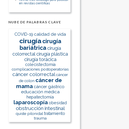
en revistas científicas
NUBE DE PALABRAS CLAVE
calidad de vida
COVID-19
cirugía
cirugía
bariátrica
cirugía
colorrectal
cirugía plástica
cirugía torácica
colecistectomía
complicaciones postoperatorias
cáncer colorrectal
cáncer
cáncer de
de colon
mama
cáncer gástrico
educación médica
hepatectomía
laparoscopía
obesidad
obstrucción intestinal
quiste pilonidal
tratamiento
trauma