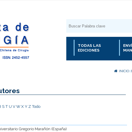
TODAS LAS
ENV
EDICIONES
MAN
INICIO
|
utores
R
S
T
U
V
W
X
Y
Z
Todo
niversitario Gregorio Marañón (España)