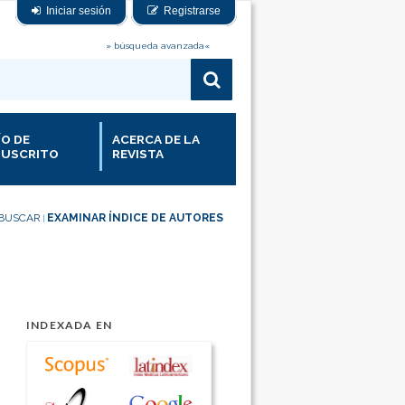
Iniciar sesión
Registrarse
» búsqueda avanzada«
ÍO DE
ACERCA DE LA
USCRITO
REVISTA
BUSCAR
EXAMINAR ÍNDICE DE AUTORES
|
INDEXADA EN