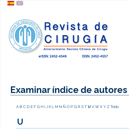
Examinar índice de autores
A
B
C
D
E
F
G
H
I
J
K
L
M
N
Ñ
O
P
Q
R
S
T
U
V
W
X
Y
Z
Todo
U