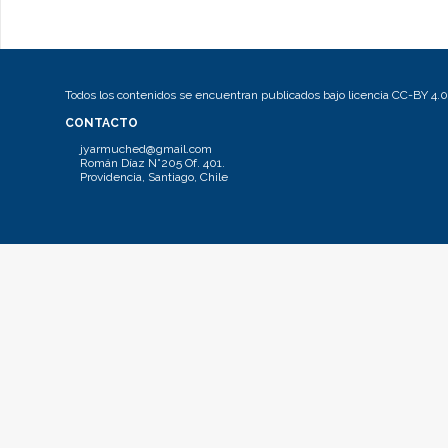
Todos los contenidos se encuentran publicados bajo licencia CC-BY 4.0
CONTACTO
jyarmuched@gmail.com
Román Díaz N°205 Of. 401.
Providencia, Santiago, Chile