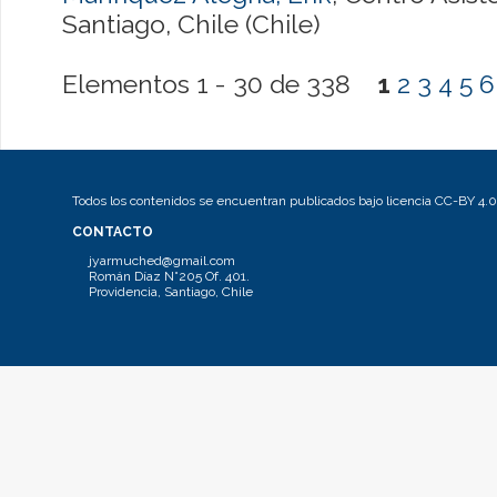
Santiago, Chile (Chile)
Elementos 1 - 30 de 338
1
2
3
4
5
6
Todos los contenidos se encuentran publicados bajo licencia CC-BY 4.0
CONTACTO
jyarmuched@gmail.com
Román Díaz N°205 Of. 401.
Providencia, Santiago, Chile