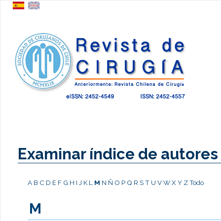
Examinar índice de autores
A
B
C
D
E
F
G
H
I
J
K
L
M
N
Ñ
O
P
Q
R
S
T
U
V
W
X
Y
Z
Todo
M