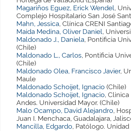
Magariños Eguez, Erick Wendel
, Uni
Complejo Hospitalario San José Sant
Mahn, Jessica
, Clínica CRENI Santiag
Maida Medina, Oliver Daniel
, Univers
Maldonado J., Daniela
, Pontificia Un
(Chile)
Maldonado L., Carlos
, Pontificia Uni
(Chile)
Maldonado Olea, Francisco Javier
, U
Maule
Maldonado Schoijet, Ignacio
(Chile)
Maldonado Schoijet, Ignacio
, Clinic
Andes. Universidad Mayor. (Chile)
Malo Ocampo, David Alejandro
, Hosp
Juan I. Menchaca, Guadalajara, Jalis
Mancilla, Edgardo
, Patólogo. Unidad