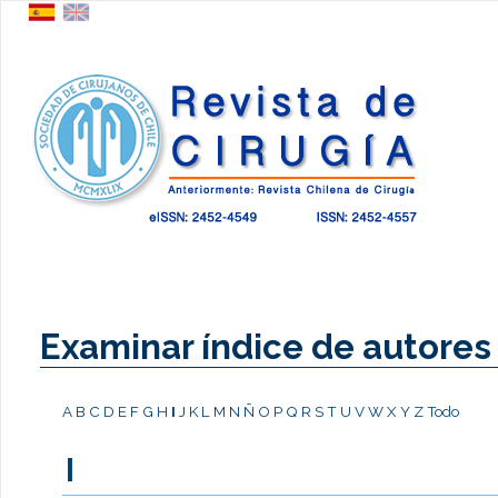
Examinar índice de autores
A
B
C
D
E
F
G
H
I
J
K
L
M
N
Ñ
O
P
Q
R
S
T
U
V
W
X
Y
Z
Todo
I