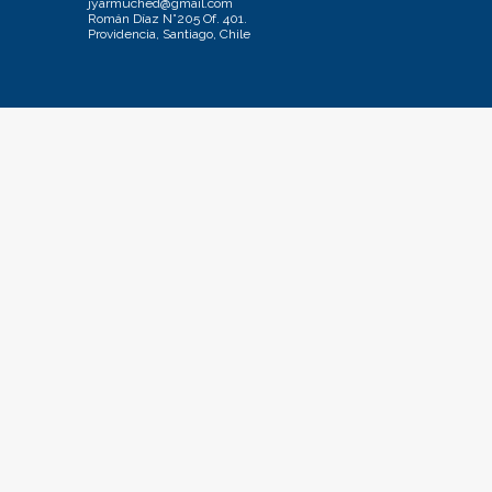
jyarmuched@gmail.com
Román Díaz N°205 Of. 401.
Providencia, Santiago, Chile