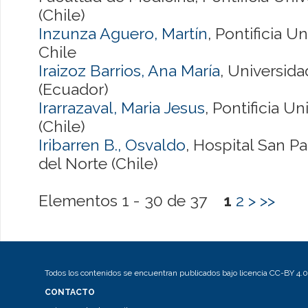
(Chile)
Inzunza Aguero, Martín
, Pontificia U
Chile
Iraizoz Barrios, Ana María
, Universid
(Ecuador)
Irarrazaval, Maria Jesus
, Pontificia U
(Chile)
Iribarren B., Osvaldo
, Hospital San P
del Norte (Chile)
Elementos 1 - 30 de 37
1
2
>
>>
Todos los contenidos se encuentran publicados bajo licencia CC-BY 4.0
CONTACTO