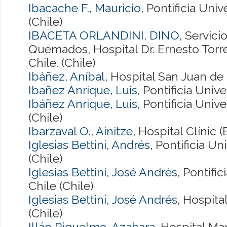
Ibacache F., Mauricio
, Pontificia Uni
(Chile)
IBACETA ORLANDINI, DINO
, Servici
Quemados, Hospital Dr. Ernesto Torr
Chile. (Chile)
Ibáñez, Aníbal
, Hospital San Juan de 
Ibañez Anrique, Luis
, Pontificia Univ
Ibáñez Anrique, Luis
, Pontificia Univ
(Chile)
Ibarzaval O., Ainitze
, Hospital Clínic 
Iglesias Bettini, Andrés
, Pontificia U
(Chile)
Iglesias Bettini, José Andrés
, Pontifi
Chile (Chile)
Iglesias Bettini, José Andrés
, Hospit
(Chile)
Illán Riquelme, Azahara
, Hospital Ma