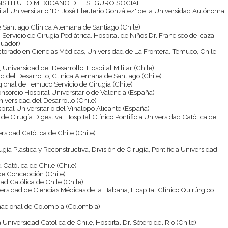
 INSTITUTO MEXICANO DEL SEGURO SOCIAL
ital Universitario "Dr. José Eleuterio González" de la Universidad Autónoma
de Santiago Clinica Alemana de Santiago (Chile)
, Servicio de Cirugía Pediátrica. Hospital de Niños Dr. Francisco de Icaza
cuador)
torado en Ciencias Médicas, Universidad de La Frontera. Temuco, Chile.
c; Universidad del Desarrollo; Hospital Militar (Chile)
ad del Desarrollo, Clinica Alemana de Santiago (Chile)
gional de Temuco Servicio de Cirugía (Chile)
onsorcio Hospital Universitario de Valencia (España)
niversidad del Desarrollo (Chile)
spital Universitario del Vinalopó Alicante (España)
e Cirugía Digestiva, Hospital Clínico Pontificia Universidad Católica de
versidad Católica de Chile (Chile)
ugía Plástica y Reconstructiva, División de Cirugía, Pontificia Universidad
d Católica de Chile (Chile)
de Concepción (Chile)
dad Católica de Chile (Chile)
versidad de Ciencias Médicas de la Habana, Hospital Clínico Quirúrgico
ernacional de Colombia (Colombia)
ia Universidad Católica de Chile, Hospital Dr. Sótero del Río (Chile)