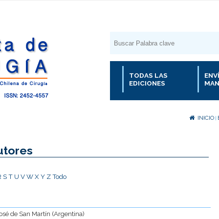
TODAS LAS
ENV
EDICIONES
MAN
INICIO
|
utores
R
S
T
U
V
W
X
Y
Z
Todo
José de San Martín (Argentina)