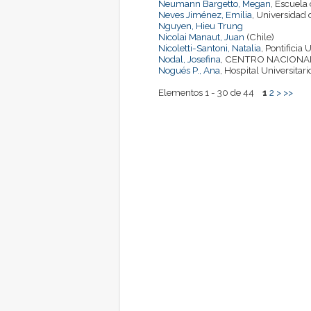
Neumann Bargetto, Megan
, Escuela
Neves Jiménez, Emilia
, Universidad 
Nguyen, Hieu Trung
Nicolai Manaut, Juan
(Chile)
Nicoletti-Santoni, Natalia
, Pontificia
Nodal, Josefina
, CENTRO NACIONAL
Nogués P., Ana
, Hospital Universitar
Elementos 1 - 30 de 44
1
2
>
>>