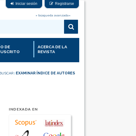
Iniciar sesión
Registrarse
» búsqueda avanzada«
ÍO DE
ACERCA DE LA
USCRITO
REVISTA
BUSCAR
EXAMINAR ÍNDICE DE AUTORES
|
INDEXADA EN