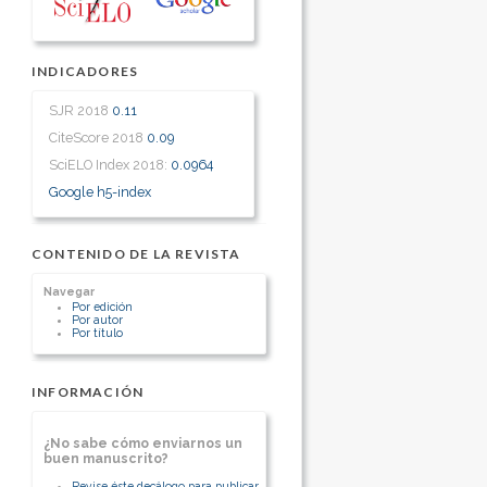
INDICADORES
SJR 2018
0.11
CiteScore 2018
0.09
SciELO Index 2018:
0.0964
Google h5-index
CONTENIDO DE LA REVISTA
Navegar
Por edición
Por autor
Por título
INFORMACIÓN
¿No sabe cómo enviarnos un
buen manuscrito?
Revise éste decálogo para publicar