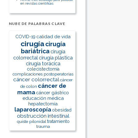
en revistas científicas
NUBE DE PALABRAS CLAVE
calidad de vida
COVID-19
cirugía
cirugía
bariátrica
cirugía
colorrectal
cirugía plástica
cirugía torácica
colecistectomía
complicaciones postoperatorias
cáncer colorrectal
cáncer
cáncer de
de colon
mama
cáncer gástrico
educación médica
hepatectomía
laparoscopía
obesidad
obstrucción intestinal
quiste pilonidal
tratamiento
trauma