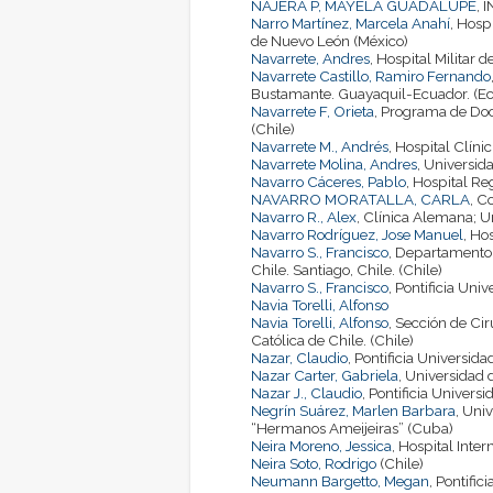
NAJERA P, MAYELA GUADALUPE
,
Narro Martínez, Marcela Anahí
, Hosp
de Nuevo León (México)
Navarrete, Andres
, Hospital Militar 
Navarrete Castillo, Ramiro Fernando
Bustamante. Guayaquil-Ecuador. (E
Navarrete F, Orieta
, Programa de Doc
(Chile)
Navarrete M., Andrés
, Hospital Clíni
Navarrete Molina, Andres
, Universid
Navarro Cáceres, Pablo
, Hospital Re
NAVARRO MORATALLA, CARLA
, C
Navarro R., Alex
, Clínica Alemana; U
Navarro Rodríguez, Jose Manuel
, Ho
Navarro S., Francisco
, Departamento d
Chile. Santiago, Chile. (Chile)
Navarro S., Francisco
, Pontificia Uni
Navia Torelli, Alfonso
Navia Torelli, Alfonso
, Sección de Cir
Católica de Chile. (Chile)
Nazar, Claudio
, Pontificia Universida
Nazar Carter, Gabriela
, Universidad 
Nazar J., Claudio
, Pontificia Universi
Negrín Suárez, Marlen Barbara
, Uni
“Hermanos Ameijeiras” (Cuba)
Neira Moreno, Jessica
, Hospital Int
Neira Soto, Rodrigo
(Chile)
Neumann Bargetto, Megan
, Pontific