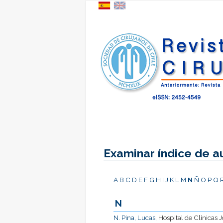
Examinar índice de a
A
B
C
D
E
F
G
H
I
J
K
L
M
N
Ñ
O
P
Q
N
N. Pina, Lucas
, Hospital de Clínicas 