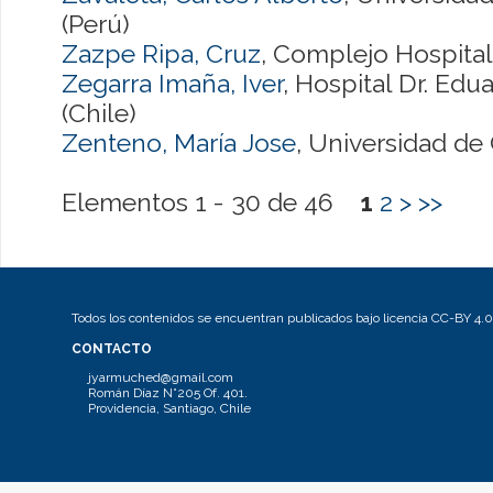
(Perú)
Zazpe Ripa, Cruz
, Complejo Hospital
Zegarra Imaña, Iver
, Hospital Dr. Edu
(Chile)
Zenteno, María Jose
, Universidad de 
Elementos 1 - 30 de 46
1
2
>
>>
Todos los contenidos se encuentran publicados bajo licencia CC-BY 4.0
CONTACTO
jyarmuched@gmail.com
Román Díaz N°205 Of. 401.
Providencia, Santiago, Chile