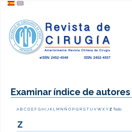
Examinar índice de autores
A
B
C
D
E
F
G
H
I
J
K
L
M
N
Ñ
O
P
Q
R
S
T
U
V
W
X
Y
Z
Todo
Z