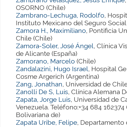
OSORNO (Chile)
Zambrano-Lechuga, Rodolfo
, Hospi
Instituto Mexicano del Seguro Social
Zamora H., Maximiliano
, Pontificia U
Chile (Chile)
Zamora-Soler, José Ángel
, Clínica 
de Alicante (España)
Zamorano, Marcelo
(Chile)
Zandalazini, Hugo Israel
, Hospital G
Cosme Argerich (Argentina)
Zang, Jonathan
, Universidad de Chile
Zanolli De S, Luis
, Clínica Alemana D
Zapata, Jorge Luis
, Universidad de C
Venezuela. Teléfono:+34 684 162374 
Bolivariana de)
Zapata Uribe, Felipe
, Departamento 