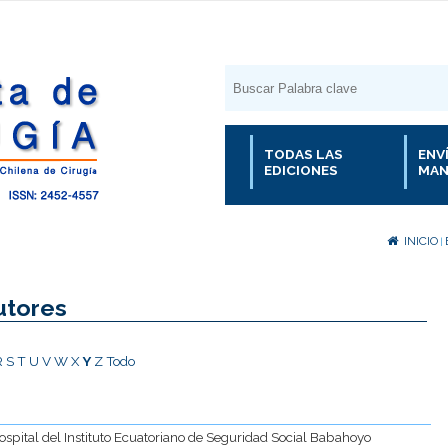
TODAS LAS
ENV
EDICIONES
MAN
INICIO
|
utores
R
S
T
U
V
W
X
Y
Z
Todo
Hospital del Instituto Ecuatoriano de Seguridad Social Babahoyo