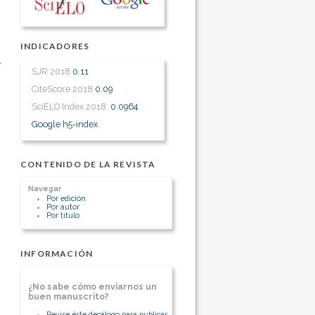
INDICADORES
,
SJR 2018
0.11
CiteScore 2018
0.09
SciELO Index 2018:
0.0964
Google h5-index
CONTENIDO DE LA REVISTA
Navegar
Por edición
Por autor
Por título
INFORMACIÓN
¿No sabe cómo enviarnos un
buen manuscrito?
Revise éste decálogo para publicar