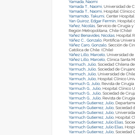
Yamada, Naomi
Yamada T., Naomi
, Universidad de C
Yamada T., Naomi
, Hospital Clínico 
Yamamoto, Takumi
, Center Hospital
Yan Quiroz, Edgar Fermín
, Hospital
Yañez, Nicolás
, Servicio de Cirugía 
Región Metropolitana, Chile (Chile)
Yañez Benavides, Nicolas
, Hospital 
Yáñez C., Gonzalo
, Pontificia Univer
Yáñez Caro, Gonzalo
, Sección de Cir
Católica de Chile. (Chile)
Yáñez Lillo, Marcelo
, Universidad de
Yáñez Lillo, Marcelo
, Clinica Santa M
Yarmuch, Julio
, Sociedad Chilena de
Yarmuch, Julio
, Sociedad de Cirujano
Yarmuch, Julio
, Universidad de Chile
Yarmuch, Julio
, Hospital Clínico Un
Yarmuch G, Julio
, Revista de Cirugía
Yarmuch G., Julio
, Hospital Clínico 
Yarmuch G., Julio
, Sociedad de Ciruj
Yarmuch G., Julio
, Revista de Cirugía
Yarmuch Gutierrez, Julio
, Departamen
Yarmuch Gutierrez, Julio
, Sociedad d
Yarmuch Gutierrez, Julio
, Universida
Yarmuch Gutierrez, Julio
, Hospital 
Yarmuch Gutierrez, Julio Elias
, Soci
Yarmuch Gutierrez, Julio Elias
, Hosp
Yarmuch Gutierrez, Julio
, Sociedad 