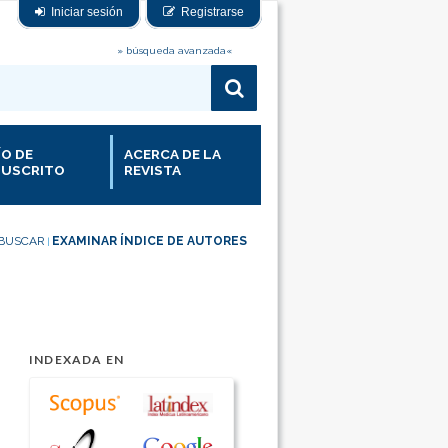
Iniciar sesión
Registrarse
» búsqueda avanzada«
ÍO DE
ACERCA DE LA
USCRITO
REVISTA
BUSCAR
EXAMINAR ÍNDICE DE AUTORES
|
INDEXADA EN