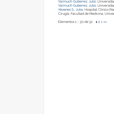
Yarmuch Gutierrez, Julio
, Universida
Yarmuch Gutierrez, Julio
, Universida
Yévenes S., Julio
, Hospital Clínico 
Cirugía, Facultad de Medicina, Univ
Elementos 1 - 30 de 32
1
2
>
>>