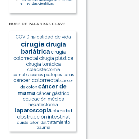
en revistas científicas
NUBE DE PALABRAS CLAVE
calidad de vida
COVID-19
cirugía
cirugía
bariátrica
cirugía
colorrectal
cirugía plástica
cirugía torácica
colecistectomía
complicaciones postoperatorias
cáncer colorrectal
cáncer
cáncer de
de colon
mama
cáncer gástrico
educación médica
hepatectomía
laparoscopía
obesidad
obstrucción intestinal
quiste pilonidal
tratamiento
trauma