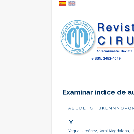
Examinar índice de a
A
B
C
D
E
F
G
H
I
J
K
L
M
N
Ñ
O
P
Q
Y
Yagual Jiménez, Karol Magdalena
, 