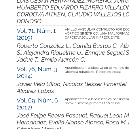
LUIS CESAR HERNANDEZ MORENO, JORGE
HUMBERTO EDUARDO PIZARRO VILLALO
CORDOVA AITKEN, CLAUDIO VALLEJOS L
DONOSO
Vol. 71, Núm. 1
ANILLO VASCULAR COMPLETO POR DO
AÓRTICO SIMÉTRICO, UNA MALFORMA
(2019)
CARDIOVASCULAR INFRECUENTE.
Roberto González L., Camila Bustos C., Alb
S., Alejandra Riquelme U., Enrique Seguel S
Jadue T., Emilio Alarcón C.
Vol. 76, Núm. 3
Apendicectomía electiva en el manejo de l
ulcerosa refractaria: Reporte de caso
(2024)
Javier Vela Ulloa, Nicolas Besser Pimentel,
Álvarez Lobos
Vol. 69, Núm. 6
Apendicectomía laparoscópica por sistem
port»: nuestros primeros 100 casos
(2017)
José Felipe Reoyo Pascual, Raquel León M
Hernández, Evelio Alonso Alonso, Rosa M. 