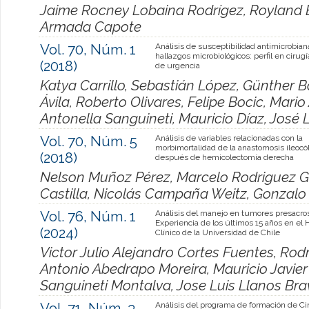
Jaime Rocney Lobaina Rodrígez, Royland 
Armada Capote
Vol. 70, Núm. 1
Análisis de susceptibilidad antimicrobian
hallazgos microbiológicos: perfil en cirug
(2018)
de urgencia
Katya Carrillo, Sebastián López, Günther B
Ávila, Roberto Olivares, Felipe Bocic, Mari
Antonella Sanguineti, Mauricio Díaz, José 
Vol. 70, Núm. 5
Análisis de variables relacionadas con la
morbimortalidad de la anastomosis ileocól
(2018)
después de hemicolectomía derecha
Nelson Muñoz Pérez, Marcelo Rodriguez Go
Castilla, Nicolás Campaña Weitz, Gonzal
Vol. 76, Núm. 1
Análisis del manejo en tumores presacros
Experiencia de los últimos 15 años en el 
(2024)
Clínico de la Universidad de Chile
Victor Julio Alejandro Cortes Fuentes, Rod
Antonio Abedrapo Moreira, Mauricio Javier
Sanguineti Montalva, Jose Luis Llanos Bra
Vol. 71, Núm. 3
Análisis del programa de formación de Ci