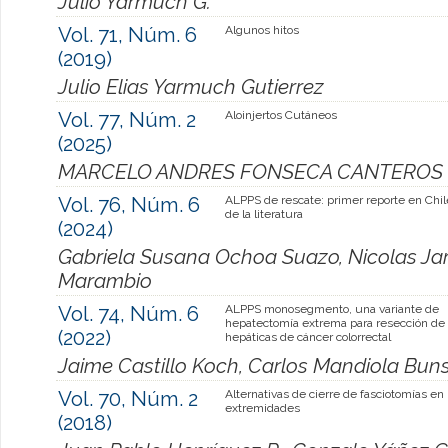
Julio Yarmuch G.
Vol. 71, Núm. 6
Algunos hitos
(2019)
Julio Elias Yarmuch Gutierrez
Vol. 77, Núm. 2
Aloinjertos Cutáneos
(2025)
MARCELO ANDRES FONSECA CANTEROS
Vol. 76, Núm. 6
ALPPS de rescate: primer reporte en Chil
de la literatura
(2024)
Gabriela Susana Ochoa Suazo, Nicolas Jar
Marambio
Vol. 74, Núm. 6
ALPPS monosegmento, una variante de
hepatectomía extrema para resección de
(2022)
hepáticas de cáncer colorrectal
Jaime Castillo Koch, Carlos Mandiola Buns
Vol. 70, Núm. 2
Alternativas de cierre de fasciotomías en
extremidades
(2018)