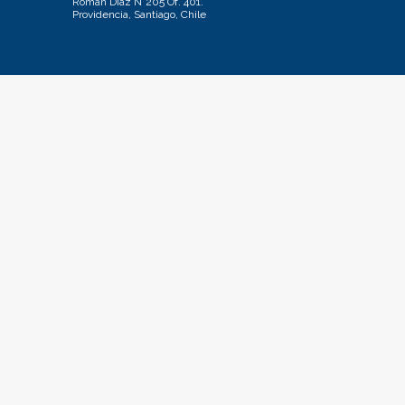
Román Díaz N°205 Of. 401.
Providencia, Santiago, Chile