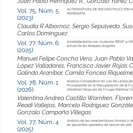
Juan Pablo Henríquez R., Gonzalo Yáñez C.
Vol. 75, Núm. 5
ALTERNATIVAS DE RECONSTRUCCIÓN 
INMEDIATA
(2023)
Claudia R Albornoz, Sergio Sepúlveda, Susa
Carlos Domínguez
Vol. 77, Núm. 6
Ameloblastoma con mutación BRAF p.V6
actual de las terapias dirigidas
(2025)
Manuel Felipe Concha Vera, Juan Pablo Va
López Valladares, Francisco Javier Rojas 
Galindo Aranibar, Camila Foncea Riquelme
Vol. 78, Núm. 1
Análisis Comparativo en uso de Levosulpi
Prucalopride en la Recuperación de la F
(2026)
Intestinal Después de Cirugía Electiva Co
Valentina Andrea Castillo Warnken, Florenc
Readi Vallejos, Marcelo Rodríguez Gonzál
Gonzalo Campaña Villegas
Vol. 77, Núm. 4
Análisis de las características clínicas y 
en pacientes operados de cáncer de piel
(2025)