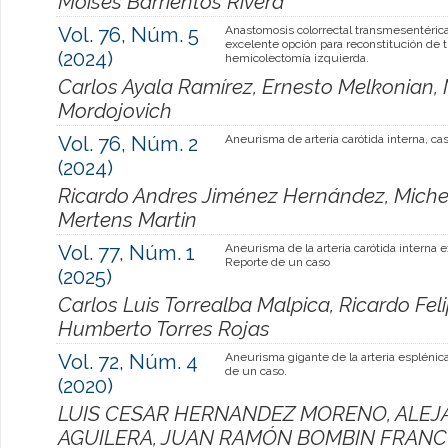
Moisés Barrientos Rivera
Vol. 76, Núm. 5
Anastomosis colorrectal transmesentéric
excelente opción para reconstitución de t
(2024)
hemicolectomía izquierda.
Carlos Ayala Ramírez, Ernesto Melkonian,
Mordojovich
Vol. 76, Núm. 2
Aneurisma de arteria carótida interna, cas
(2024)
Ricardo Andres Jiménez Hernández, Michel
Mertens Martin
Vol. 77, Núm. 1
Aneurisma de la arteria carótida interna e
Reporte de un caso
(2025)
Carlos Luis Torrealba Malpica, Ricardo Fel
Humberto Torres Rojas
Vol. 72, Núm. 4
Aneurisma gigante de la arteria esplénic
de un caso.
(2020)
LUIS CESAR HERNANDEZ MORENO, ALEJA
AGUILERA, JUAN RAMÓN BOMBIN FRANC