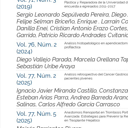
Plástica y Reparadora de la Universidad d
(2019)
encuesta a egresados 2011-2017
Sergio Leonardo Sepúlveda Pereira, Diego 
Felipe Selman Briceño, Enrique . Larrain 
Danilla Enei, Cristian Antonio Erazo Corte
Garrido, Patricio Ricardo Andrades Cvitani
Vol. 76, Núm. 2
Análisis histopatológico en apendicectom
profiláctica
(2024)
Diego Vallejo Parada, Marcela Orellana Tap
Sebastián Uribe Araya
Vol. 77, Núm. 2
Análisis retrospectivo del Cáncer Gástric
pacientes jóvenes
(2025)
Ignacio Javier Miranda Castillo, Constanza
Esteban Arias Parra, Andrea Barreda Aran
Salinas, Carlos Alfredo Garcia Carrasco
Vol. 77, Núm. 5
Anastomois Renoportal en Trombosis Port
Avanzada: Estrategias para Prevenir la R
(2025)
en Trasplante Hepático