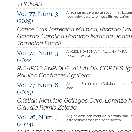
THOMAS
Vol. 77, Núm. 3
Aneurismas de la aorta abdominal: Exper
reparación abierta en los últimos 5 años.
(2025)
Carlos Luis Torrealba Malpica, Ricardo Gal
Gajardo, Carolina Bonomo Miranda, Joaquí
Torrealba Fonck
Vol. 74, Núm. 3
ANGIOLEIOMIOMA ANAL. UNA RARA
LOCALIZACIÓN.
(2022)
RICARDO ENRIQUE VILLALÓN CORTÉS, Igna
Paulina Contreras Aguilera
Vol. 77, Núm. 6
Angioma Esplénico de Células Litorales.
caso
(2025)
Cristian Mauricio Gallegos Caro, Lorenzo 
Claudia Ramis Zelada
Vol. 76, Núm. 5
Angioplastía con stent de la arteria renal 
estenosis ateroaesclerótica severa.
(2024)