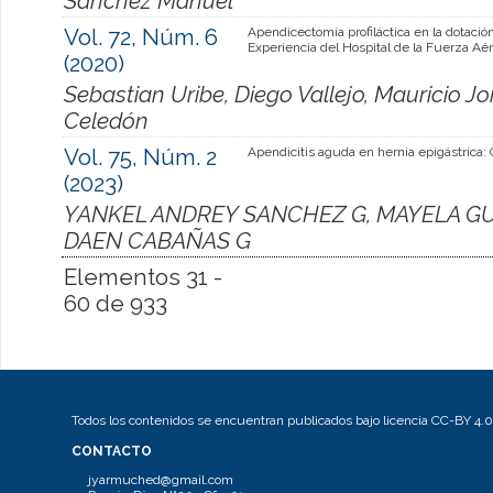
Sánchez Manuel
Vol. 72, Núm. 6
Apendicectomía profiláctica en la dotación
Experiencia del Hospital de la Fuerza Aér
(2020)
Sebastian Uribe, Diego Vallejo, Mauricio Jo
Celedón
Vol. 75, Núm. 2
Apendicitis aguda en hernia epigástrica: 
(2023)
YANKEL ANDREY SANCHEZ G, MAYELA GU
DAEN CABAÑAS G
Elementos 31 -
60 de 933
Todos los contenidos se encuentran publicados bajo licencia CC-BY 4.0
CONTACTO
jyarmuched@gmail.com