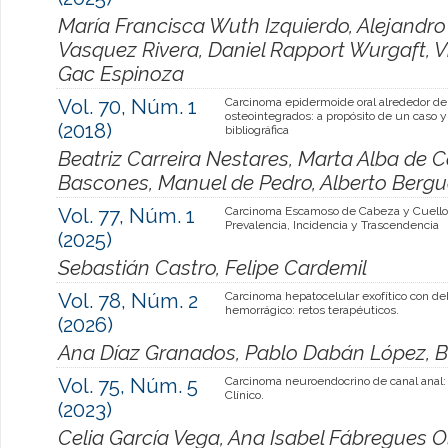
María Francisca Wuth Izquierdo, Alejandr
Vasquez Rivera, Daniel Rapport Wurgaft, Vi
Gac Espinoza
Vol. 70, Núm. 1
Carcinoma epidermoide oral alrededor de
osteointegrados: a propósito de un caso y
(2018)
bibliográfica
Beatriz Carreira Nestares, Marta Alba de 
Bascones, Manuel de Pedro, Alberto Berg
Vol. 77, Núm. 1
Carcinoma Escamoso de Cabeza y Cuello
Prevalencia, Incidencia y Trascendencia
(2025)
Sebastián Castro, Felipe Cardemil
Vol. 78, Núm. 2
Carcinoma hepatocelular exofítico con d
hemorrágico: retos terapéuticos.
(2026)
Ana Díaz Granados, Pablo Dabán López, B
Vol. 75, Núm. 5
Carcinoma neuroendocrino de canal anal:
Clínico.
(2023)
Celia García Vega, Ana Isabel Fábregues 