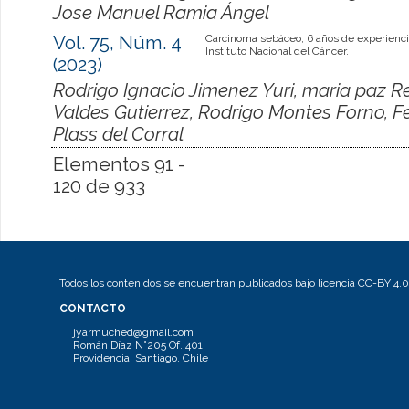
Jose Manuel Ramia Ángel
Vol. 75, Núm. 4
Carcinoma sebáceo, 6 años de experienci
Instituto Nacional del Cáncer.
(2023)
Rodrigo Ignacio Jimenez Yuri, maria paz R
Valdes Gutierrez, Rodrigo Montes Forno, F
Plass del Corral
Elementos 91 -
120 de 933
Todos los contenidos se encuentran publicados bajo licencia CC-BY 4.0
CONTACTO
jyarmuched@gmail.com
Román Díaz N°205 Of. 401.
Providencia, Santiago, Chile