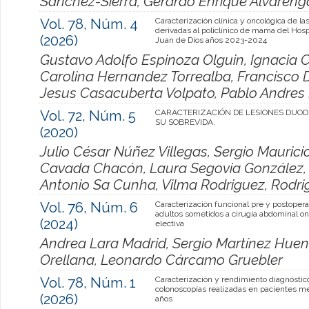
Sánchez-Sierra, Gerardo Enrique Alvareng
Vol. 78, Núm. 4
Caracterización clínica y oncológica de la
derivadas al policlínico de mama del Hosp
(2026)
Juan de Dios años 2023-2024
Gustavo Adolfo Espinoza Olguin, Ignacia 
Carolina Hernandez Torrealba, Francisco 
Jesus Casacuberta Volpato, Pablo Andres 
Vol. 72, Núm. 5
CARACTERIZACIÓN DE LESIONES DUOD
SU SOBREVIDA.
(2020)
Julio César Núñez Villegas, Sergio Maurici
Cavada Chacón, Laura Segovia González, 
Antonio Sa Cunha, Vilma Rodriguez, Rodri
Vol. 76, Núm. 6
Caracterización funcional pre y postopera
adultos sometidos a cirugía abdominal on
(2024)
electiva
Andrea Lara Madrid, Sergio Martínez Huenc
Orellana, Leonardo Cárcamo Gruebler
Vol. 78, Núm. 1
Caracterización y rendimiento diagnóstic
colonoscopías realizadas en pacientes m
(2026)
años