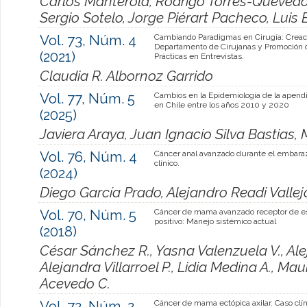
Carlos Manterola, Rodrigo Torres-Quevedo
Sergio Sotelo, Jorge Piérart Pacheco, Lui
Vol. 73, Núm. 4
Cambiando Paradigmas en Cirugía: Creac
Departamento de Cirujanas y Promoción
(2021)
Prácticas en Entrevistas.
Claudia R. Albornoz Garrido
Vol. 77, Núm. 5
Cambios en la Epidemiología de la apendi
en Chile entre los años 2010 y 2020
(2025)
Javiera Araya, Juan Ignacio Silva Bastias,
Vol. 76, Núm. 4
Cáncer anal avanzado durante el embara
clínico.
(2024)
Diego García Prado, Alejandro Readi Vall
Vol. 70, Núm. 5
Cáncer de mama avanzado receptor de e
positivo: Manejo sistémico actual
(2018)
César Sánchez R., Yasna Valenzuela V., Al
Alejandra Villarroel P., Lidia Medina A., Ma
Acevedo C.
Vol. 72, Núm. 2
Cáncer de mama ectópica axilar. Caso clín