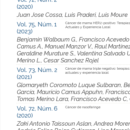
(2020)
Juan Jose Cossa, Luis Praderi, Luis Moure
Vol. 75, Núm. 1
Cáncer de mama HER2-positivo: Terapias
Actuales y Experiencia Local
(2023)
Benjamin Walbaum G., Francisco Acevedo C.
Camus A., Manuel Manzor V., Raul Martínez 
Geraldine Murature S., Valentina Salvado 
Merino L., Cesar Sanchez Rojel
Vol. 73, Núm. 2
Cáncer de mama triple negativo: terapias
actuales y experiencia local
(2021)
Glomaryeth Coromoto Luque Sulbaran, B
García, Mauricio Camus Appuhn, Francisc
Tomas Merino Lara, Francisco Acevedo C, 
Vol. 72, Núm. 6
Cáncer de nasofaringe
(2020)
Zaki Antonio Taissoun Aslan, Andrea More