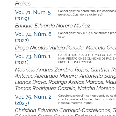
Freires
Vol. 71, Núm. 5
Cáncer gástrico hereditario. Indicaciones
genético ¿Cuando y a quiénes?
(2019)
Enrique Eduardo Norero Muñoz
Vol. 74, Núm. 6
Cáncer gástrico y cirugía bariátrica: a pro
caso
(2022)
Diego Nicolás Vallejo Parada, Marcela Orel
Vol. 73, Núm. 1
CARACTERISTICAS EPIDEMIOLÓGICAS Y
MANIFESTACIONES CLÍNICAS DE PACIE
(2021)
PROCTITIS INFECCIOSA.
Mauricio Andres Zambra Rojas, Günther Ro
Antonio Abedrapo Moreira, Antonella Sangu
Llanos Bravo, Rodrigo Azolas Marcos, Maur
Tomas Rodriguez Castillo, Natalia Moreno
Vol. 75, Núm. 2
Caracterización clínica - epidemiológica 
colédoco en la población infantil atendid
(2023)
Hospital Materno Infantil.
Christian Eduardo Carbajal-Castellanos, T