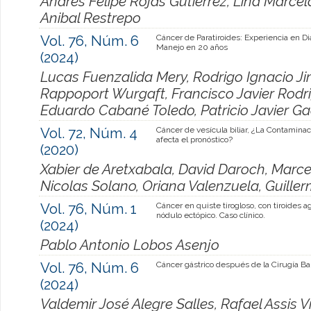
Andrés Felipe Rojas Gutierrez, Lina Marce
Anibal Restrepo
Vol. 76, Núm. 6
Cáncer de Paratiroides: Experiencia en Di
Manejo en 20 años
(2024)
Lucas Fuenzalida Mery, Rodrigo Ignacio Ji
Rappoport Wurgaft, Francisco Javier Rodri
Eduardo Cabané Toledo, Patricio Javier G
Vol. 72, Núm. 4
Cáncer de vesícula biliar, ¿La Contaminaci
afecta el pronóstico?
(2020)
Xabier de Aretxabala, David Daroch, Marce
Nicolas Solano, Oriana Valenzuela, Guille
Vol. 76, Núm. 1
Cáncer en quiste tirogloso, con tiroides 
nódulo ectópico. Caso clínico.
(2024)
Pablo Antonio Lobos Asenjo
Vol. 76, Núm. 6
Cáncer gástrico después de la Cirugía Bar
(2024)
Valdemir José Alegre Salles, Rafael Assis V