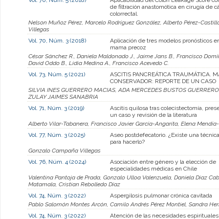
de filtración anastomótica en cirugía de c
colorrectal.
Nelson Muñoz Pérez, Marcelo Rodríguez González, Alberto Pérez-Casti
Villegas
Vol. 70, Núm. 3 (2018)
Aplicación de tres modelos pronósticos e
mama precoz
César Sánchez R., Daniela Maldonado J., Jaime Jans B., Francisco Domín
David Oddo B., Lidia Medina A., Francisco Acevedo C.
Vol. 73, Núm. 5 (2021)
ASCITIS PANCREÁTICA TRAUMÁTICA. 
CONSERVADOR: REPORTE DE UN CASO
SILVIA INES GUERRERO MACIAS, ADA MERCEDES BUSTOS GUERRER
ZULAY JAIMES SANABRIA
Vol. 71, Núm. 3 (2019)
Ascitis quilosa tras colecistectomía, pres
un caso y revisión de la literatura
Alberto Vilar-Tabanera, Francisco Javier García-Angarita, Elena Mend
Vol. 77, Núm. 3 (2025)
Aseo postdefecatorio. ¿Existe una técnic
para hacerlo?
Gonzalo Campaña Villegas
Vol. 76, Núm. 4 (2024)
Asociación entre género y la elección de
especialidades médicas en Chile
Valentina Pantoja de Prada, Gonzalo Ulloa Valenzuela, Daniela Diaz Cabe
Matamala, Cristian Rebolledo Díaz
Vol. 74, Núm. 3 (2022)
Aspergilosis pulmonar crónica cavitada
Pablo Salomón Montes Arcón, Camilo Andrés Pérez Montiel, Sandra He
Vol. 74, Núm. 3 (2022)
Atención de las necesidades espirituales 