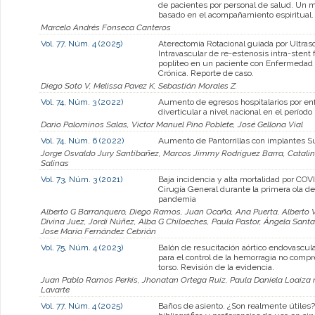
de pacientes por personal de salud. Un 
basado en el acompañamiento espiritual.
Marcelo Andrés Fonseca Canteros
Vol. 77, Núm. 4 (2025)
Aterectomía Rotacional guiada por Ultras
Intravascular de re-estenosis intra-stent
poplíteo en un paciente con Enfermedad
Crónica. Reporte de caso.
Diego Soto V, Melissa Pavez K, Sebastián Morales Z.
Vol. 74, Núm. 3 (2022)
Aumento de egresos hospitalarios por e
diverticular a nivel nacional en el perío
Dario Palominos Salas, Victor Manuel Pino Poblete, José Gellona Vial
Vol. 74, Núm. 6 (2022)
Aumento de Pantorrillas con implantes Su
Jorge Osvaldo Jury Santibañez, Marcos Jimmy Rodriguez Barra, Catalina
Salinas
Vol. 73, Núm. 3 (2021)
Baja incidencia y alta mortalidad por COV
Cirugía General durante la primera ola de
pandemia
Alberto G Barranquero, Diego Ramos, Juan Ocaña, Ana Puerta, Alberto Vi
Divina Juez, Jordi Núñez, Alba G Chiloeches, Paula Pastor, Ángela San
Jose María Fernández Cebrián
Vol. 75, Núm. 4 (2023)
Balón de resucitación aórtico endovascul
para el control de la hemorragia no compr
torso. Revisión de la evidencia.
Juan Pablo Ramos Perkis, Jhonatan Ortega Ruiz, Paula Daniela Loaiza m
Lavarte
Vol. 77, Núm. 4 (2025)
Baños de asiento. ¿Son realmente útiles?