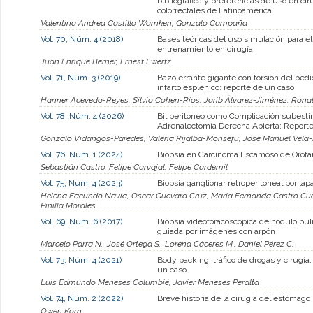
bibliográfica y preferencias de uso en cir
colorrectales de Latinoamérica.
Valentina Andrea Castillo Warnken, Gonzalo Campaña
Vol. 70, Núm. 4 (2018)
Bases teóricas del uso simulación para el
entrenamiento en cirugía.
Juan Enrique Berner, Ernest Ewertz
Vol. 71, Núm. 3 (2019)
Bazo errante gigante con torsión del pedí
infarto esplénico: reporte de un caso
Hanner Acevedo-Reyes, Silvio Cohen-Ríos, Jarib Álvarez-Jiménez, Rona
Vol. 78, Núm. 4 (2026)
Biliperitoneo como Complicación subesti
Adrenalectomía Derecha Abierta: Reporte
Gonzalo Vidangos-Paredes, Valeria Rijalba-Monsefú, José Manuel Vela
Vol. 76, Núm. 1 (2024)
Biopsia en Carcinoma Escamoso de Orofa
Sebastián Castro, Felipe Carvajal, Felipe Cardemil
Vol. 75, Núm. 4 (2023)
Biopsia ganglionar retroperitoneal por lap
Helena Facundo Navia, Oscar Guevara Cruz, Maria Fernanda Castro Cuar
Pinilla Morales
Vol. 69, Núm. 6 (2017)
Biopsia videotoracoscópica de nódulo pu
guiada por imágenes con arpón
Marcelo Parra N., José Ortega S., Lorena Cáceres M., Daniel Pérez C.
Vol. 73, Núm. 4 (2021)
Body packing: tráfico de drogas y cirugía
un caso.
Luis Edmundo Meneses Columbié, Javier Meneses Peralta
Vol. 74, Núm. 2 (2022)
Breve historia de la cirugía del estómago
Owen Korn