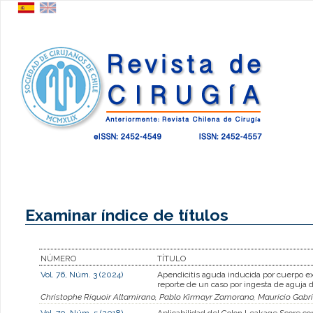
Examinar índice de títulos
NÚMERO
TÍTULO
Vol. 76, Núm. 3 (2024)
Apendicitis aguda inducida por cuerpo ex
reporte de un caso por ingesta de aguja 
Christophe Riquoir Altamirano, Pablo Kirmayr Zamorano, Mauricio Gabrie
Vol. 70, Núm. 5 (2018)
Aplicabilidad del Colon Leakage Score co