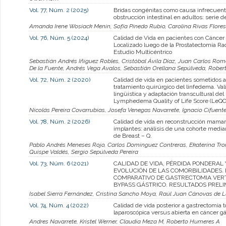
Vol. 77, Núm. 2 (2025)
Bridas congénitas como causa infrecuen
obstrucción intestinal en adultos: serie d
Amanda Irene Wosiack Menin, Sofía Pinedo Rubio, Carolina Rivas Flores
Vol. 76, Núm. 5 (2024)
Calidad de Vida en pacientes con Cáncer 
Localizado luego de la Prostatectomía Rad
Estudio Multicéntrico
Sebastián Andrés Iñiguez Robles, Cristóbal Ávila Díaz, Juan Carlos Rom
De la Fuente, Andrés Vega Avalos, Sebastián Orellana Sepúlveda, Rober
Vol. 72, Núm. 2 (2020)
Calidad de vida en pacientes sometidos a
tratamiento quirúrgico del linfedema. Val
lingüística y adaptación transcultural del
Lymphedema Quality of Life Score (LeQO
Nicolás Pereira Covarrubias, Josefa Venegas Navarrete, Ignacio Cifuente
Vol. 78, Núm. 2 (2026)
Calidad de vida en reconstrucción mamar
implantes: análisis de una cohorte media
de Breast – Q.
Pablo Andrés Meneses Rojo, Carlos Dominguez Contreras, Ekaterina Tro
Quispe Valdés, Sergio Sepúlveda Pereira
Vol. 73, Núm. 6 (2021)
CALIDAD DE VIDA, PÉRDIDA PONDERAL 
EVOLUCIÓN DE LAS COMORBILIDADES. 
COMPARATIVO DE GASTRECTOMIA VERT
BYPASS GÁSTRICO. RESULTADOS PRELI
Isabel Sierra Fernández, Cristina Sancho Moya, Raúl Juan Cánovas de 
Vol. 74, Núm. 4 (2022)
Calidad de vida posterior a gastrectomia t
laparoscópica versus abierta en cáncer gá
Andres Navarrete, Kristel Werner, Claudia Meza M, Roberto Humeres A