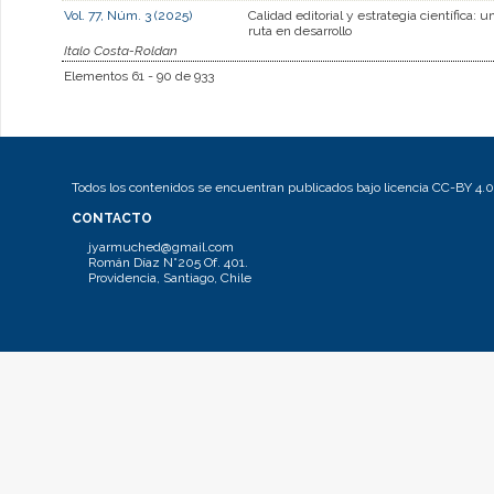
Vol. 77, Núm. 3 (2025)
Calidad editorial y estrategia científica: u
ruta en desarrollo
Italo Costa-Roldan
Elementos 61 - 90 de 933
Todos los contenidos se encuentran publicados bajo licencia CC-BY 4.0
CONTACTO
jyarmuched@gmail.com
Román Díaz N°205 Of. 401.
Providencia, Santiago, Chile